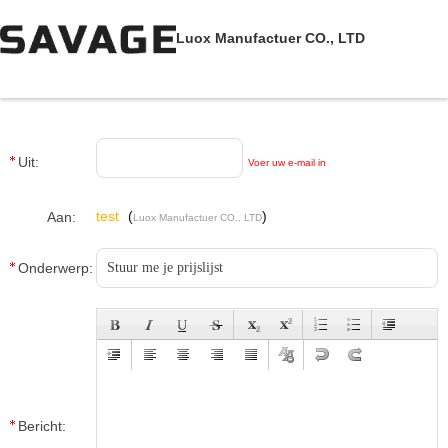
Luox Manufactuer CO., LTD
Uit:
Voer uw e-mail in
test
(
)
Aan:
Luox Manufactuer CO., LTD
Onderwerp:
Bericht: