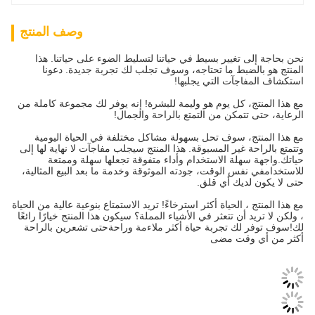
وصف المنتج
نحن بحاجة إلى تغيير بسيط في حياتنا لتسليط الضوء على حياتنا. هذا
المنتج هو بالضبط ما تحتاجه، وسوف تجلب لك تجربة جديدة. دعونا
استكشاف المفاجآت التي يجلبها!
مع هذا المنتج، كل يوم هو وليمة للبشرة! إنه يوفر لك مجموعة كاملة من
الرعاية، حتى تتمكن من التمتع بالراحة والجمال!
مع هذا المنتج، سوف تحل بسهولة مشاكل مختلفة في الحياة اليومية
وتتمتع بالراحة غير المسبوقة. هذا المنتج سيجلب مفاجآت لا نهاية لها إلى
حياتك.واجهة سهلة الاستخدام وأداء متفوقة تجعلها سهلة وممتعة
للاستخدامفي نفس الوقت، جودته الموثوقة وخدمة ما بعد البيع المثالية،
حتى لا يكون لديك أي قلق.
مع هذا المنتج ، الحياة أكثر استرخاءً! تريد الاستمتاع بنوعية عالية من الحياة
، ولكن لا تريد أن تتعثر في الأشياء المملة؟ سيكون هذا المنتج خيارًا رائعًا
لك!سوف توفر لك تجربة حياة أكثر ملاءمة وراحةحتى تشعرين بالراحة
أكثر من أي وقت مضى