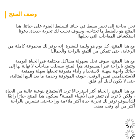
وصف المنتج
نحن بحاجة إلى تغيير بسيط في حياتنا لتسليط الضوء على حياتنا. هذا
المنتج هو بالضبط ما تحتاجه، وسوف تجلب لك تجربة جديدة. دعونا
استكشاف المفاجآت التي يجلبها!
مع هذا المنتج، كل يوم هو وليمة للبشرة! إنه يوفر لك مجموعة كاملة من
الرعاية، حتى تتمكن من التمتع بالراحة والجمال!
مع هذا المنتج، سوف تحل بسهولة مشاكل مختلفة في الحياة اليومية
وتتمتع بالراحة غير المسبوقة. هذا المنتج سيجلب مفاجآت لا نهاية لها إلى
حياتك.واجهة سهلة الاستخدام وأداء متفوقة تجعلها سهلة وممتعة
للاستخدامفي نفس الوقت، جودته الموثوقة وخدمة ما بعد البيع المثالية،
حتى لا يكون لديك أي قلق.
مع هذا المنتج ، الحياة أكثر استرخاءً! تريد الاستمتاع بنوعية عالية من الحياة
، ولكن لا تريد أن تتعثر في الأشياء المملة؟ سيكون هذا المنتج خيارًا رائعًا
لك!سوف توفر لك تجربة حياة أكثر ملاءمة وراحةحتى تشعرين بالراحة
أكثر من أي وقت مضى