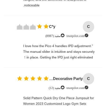
noticeable.
C*y
C
trustpilot.com
مفيد (8987)
"I love how the Pico 4 handles IPD adjustment.
The manual slider is intuitive and stays securely
in place. Getting the IPD just right eliminated！
Custom Creative Goodie Christmas Kraft Paper Gift Bag with Your Own Logo for Xmas Decorative Party
C
trustpilot.com
مفيد (12)
Solid Pattern Quick Dry One Piece Jumpsuit for
Women 2023 Customized Logo Gym Sets