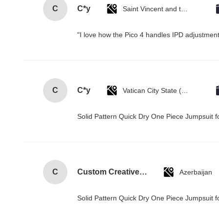
C
C*y
Saint Vincent and the Grenadines
"I love how the Pico 4 handles IPD adjustment.
C
C*y
Vatican City State (Holy See)
Solid Pattern Quick Dry One Piece Jumpsui
C
Custom Creative Goodie Christmas Kraft Paper Gift Bag with Your Own Logo for Xmas Decorative Party
Azerbaijan
Solid Pattern Quick Dry One Piece Jumpsui