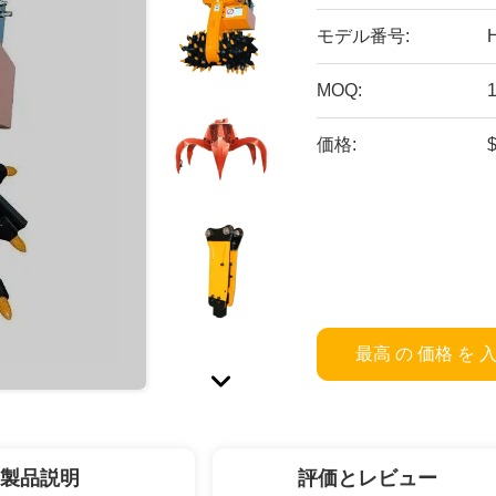
モデル番号:
MOQ:
価格:
最高 の 価格 を 
製品説明
評価とレビュー