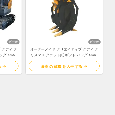
ビデオ
ビデオ
 グディ ク
オーダーメイド クリエイティブ グディ ク
グ Xmas
リスマス クラフト紙 ギフト バッグ Xmas
の自分のロ
デコレーションパーティのための自分のロ
ゴ
る
最高 の 価格 を 入手 する