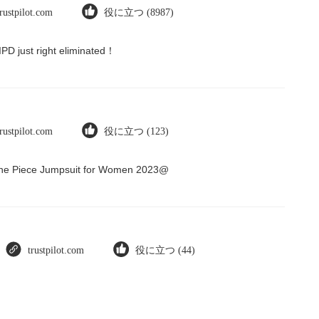
trustpilot.com
役に立つ (8987)
 IPD just right eliminated！
trustpilot.com
役に立つ (123)
 One Piece Jumpsuit for Women 2023@
trustpilot.com
役に立つ (44)