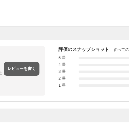
評価のスナップショット
すべて
5 星
4 星
レビューを書く
3 星
ま
2 星
1 星