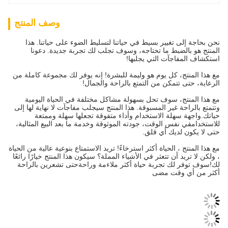
وصف المنتج
نحن بحاجة إلى تغيير بسيط في حياتنا لتسليط الضوء على حياتنا. هذا
المنتج هو بالضبط ما تحتاجه، وسوف تجلب لك تجربة جديدة. دعونا
استكشاف المفاجآت التي يجلبها!
مع هذا المنتج، كل يوم هو وليمة للبشرة! إنه يوفر لك مجموعة كاملة من
الرعاية، حتى تتمكن من التمتع بالراحة والجمال!
مع هذا المنتج، سوف تحل بسهولة مشاكل مختلفة في الحياة اليومية
وتتمتع بالراحة غير المسبوقة. هذا المنتج سيجلب مفاجآت لا نهاية لها إلى
حياتك.واجهة سهلة الاستخدام وأداء متفوقة تجعلها سهلة وممتعة
للاستخدامفي نفس الوقت، جودته الموثوقة وخدمة ما بعد البيع المثالية،
حتى لا يكون لديك أي قلق.
مع هذا المنتج ، الحياة أكثر استرخاءً! تريد الاستمتاع بنوعية عالية من الحياة
، ولكن لا تريد أن تتعثر في الأشياء المملة؟ سيكون هذا المنتج خيارًا رائعًا
لك!سوف توفر لك تجربة حياة أكثر ملاءمة وراحةحتى تشعرين بالراحة
أكثر من أي وقت مضى