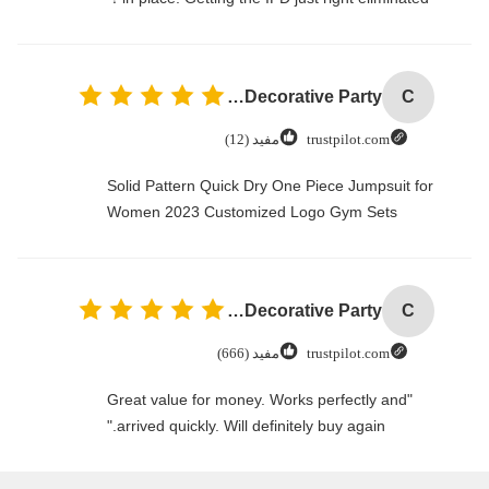
Custom Creative Goodie Christmas Kraft Paper Gift Bag with Your Own Logo for Xmas Decorative Party
C
trustpilot.com
مفيد (12)
Solid Pattern Quick Dry One Piece Jumpsuit for
Women 2023 Customized Logo Gym Sets
Custom Creative Goodie Christmas Kraft Paper Gift Bag with Your Own Logo for Xmas Decorative Party
C
trustpilot.com
مفيد (666)
"Great value for money. Works perfectly and
arrived quickly. Will definitely buy again."