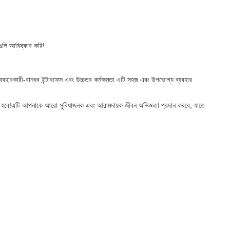
ুলি আবিষ্কার করি!
হারকারী-বান্ধব ইন্টারফেস এবং উচ্চতর কর্মক্ষমতা এটি সহজ এবং উপভোগ্য ব্যবহার
পছন্দ হবে!এটি আপনাকে আরো সুবিধাজনক এবং আরামদায়ক জীবন অভিজ্ঞতা প্রদান করবে, যাতে