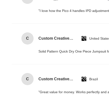
"I love how the Pico 4 handles IPD adjustment.
C
Custom Creative Goodie Christmas Kraft Paper Gift Bag with Your Own Logo for Xmas Decorative Party
United State
Solid Pattern Quick Dry One Piece Jumpsui
C
Custom Creative Goodie Christmas Kraft Paper Gift Bag with Your Own Logo for Xmas Decorative Party
Brazil
"Great value for money. Works perfectly and arr