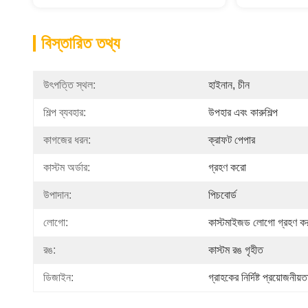
বিস্তারিত তথ্য
উৎপত্তি স্থল:
হাইনান, চীন
শিল্প ব্যবহার:
উপহার এবং কারুশিল্প
কাগজের ধরন:
ক্রাফট পেপার
কাস্টম অর্ডার:
গ্রহণ করো
উপাদান:
পিচবোর্ড
লোগো:
কাস্টমাইজড লোগো গ্রহণ ক
রঙ:
কাস্টম রঙ গৃহীত
ডিজাইন:
গ্রাহকের নির্দিষ্ট প্রয়োজনীয়ত