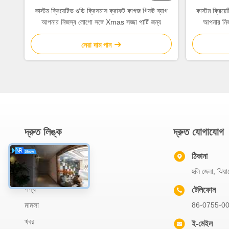
কাস্টম ক্রিয়েটিভ গুডি ক্রিসমাস ক্রাফট কাগজ গিফট ব্যাগ
কাস্টম ক্রিয়
আপনার নিজস্ব লোগো সঙ্গে Xmas সজ্জা পার্টি জন্য
আপনার নিজস
সেরা দাম পান
দ্রুত লিঙ্ক
দ্রুত যোগাযোগ
বাড়ি
ঠিকানা
হুলি জেলা, ঝিয়া
আমাদের সম্বন্ধে
পণ্য
টেলিফোন
মামলা
86-0755-0
খবর
ই-মেইল