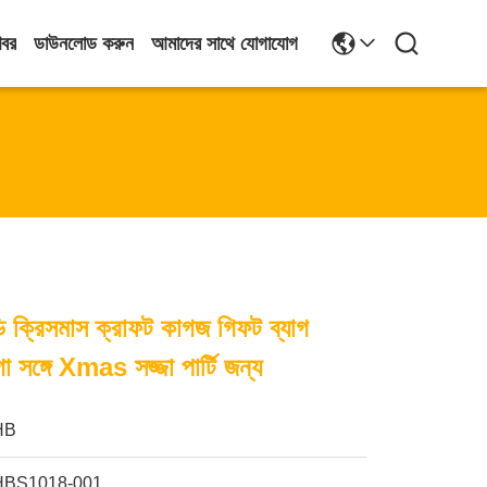
খবর
ডাউনলোড করুন
আমাদের সাথে যোগাযোগ
ুডি ক্রিসমাস ক্রাফট কাগজ গিফট ব্যাগ
সঙ্গে Xmas সজ্জা পার্টি জন্য
HB
HBS1018-001