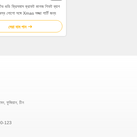
েটিভ গুডি ক্রিসমাস ক্রাফট কাগজ গিফট ব্যাগ
্ব লোগো সঙ্গে Xmas সজ্জা পার্টি জন্য
সেরা দাম পান
মেন, ফুজিয়ান, চীন
00-123