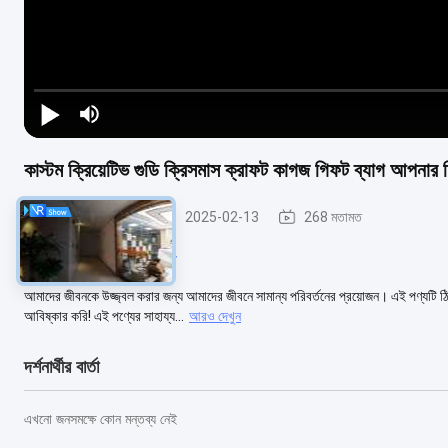
কাস্টম ক্রিয়েটিভ গুডি ক্রিসমাস ক্রাফট কাগজ গিফট ব্যাগ আপনার 
ধাতব ফ্রেমিংয়ের অংশ
2025-02-13
268 মতামত
#
Xmas Decorative Party
আমাদের জীবনকে উজ্জ্বল করার জন্য আমাদের জীবনে সামান্য পরিবর্তনের প্রয়োজন। এই পণ্যটি ঠ
আবিষ্কার করি! এই পণ্যের সাহায্য...
আরও দেখুন
দর্শনার্থীর বার্তা
এখনো জনসমক্ষে কোন মন্তব্য নেই