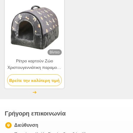
Βίντεο
Ρέτρο καρτούν Ζώο
Χριστουγεννιάτικη παραμονή
Κουτί δώρου μήλου
Βρείτε την καλύτερη τιμή
Χριστουγεννιάτικο δώρο
μικρό δώρο στολίδι τσάντα
συσκευασία κουτί
Γρήγορη επικοινωνία
Διεύθυνση