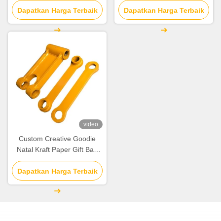
untuk pesta dekoratif Natal
Dapatkan Harga Terbaik
untuk pesta dekoratif Natal
Dapatkan Harga Terbaik
video
Custom Creative Goodie
Natal Kraft Paper Gift Bag
dengan Logo Anda sendiri
untuk pesta dekoratif Natal
Dapatkan Harga Terbaik