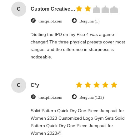
C
Custom Creative Goodie Christmas Kraft Paper Gift Bag with Your Own Logo for Xmas Decorative Party
trustpilot.com
Berguna (1)
"Setting the IPD on my Pico 4 was a game-
changer! The three physical presets cover most
ranges, and the difference in sharpness is
noticeable.
C
C*y
trustpilot.com
Berguna (123)
Solid Pattern Quick Dry One Piece Jumpsuit for
Women 2023 Customized Logo Gym Sets Solid
Pattern Quick Dry One Piece Jumpsuit for
Women 2023@