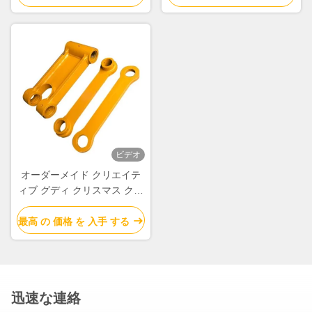
めの自分のロゴ
めの自分のロゴ
ビデオ
オーダーメイド クリエイテ
ィブ グディ クリスマス クラ
フト紙 ギフト バッグ Xmas
デコレーションパーティのた
最高 の 価格 を 入手 する
めの自分のロゴ
迅速な連絡