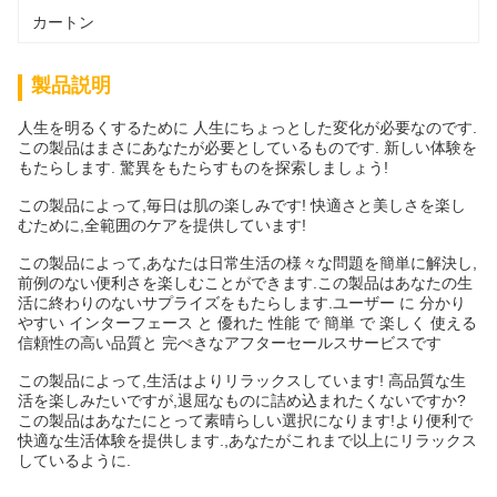
カートン
製品説明
人生を明るくするために 人生にちょっとした変化が必要なのです.
この製品はまさにあなたが必要としているものです. 新しい体験を
もたらします. 驚異をもたらすものを探索しましょう!
この製品によって,毎日は肌の楽しみです! 快適さと美しさを楽し
むために,全範囲のケアを提供しています!
この製品によって,あなたは日常生活の様々な問題を簡単に解決し,
前例のない便利さを楽しむことができます.この製品はあなたの生
活に終わりのないサプライズをもたらします.ユーザー に 分かり
やすい インターフェース と 優れた 性能 で 簡単 で 楽しく 使える
信頼性の高い品質と 完ぺきなアフターセールスサービスです
この製品によって,生活はよりリラックスしています! 高品質な生
活を楽しみたいですが,退屈なものに詰め込まれたくないですか?
この製品はあなたにとって素晴らしい選択になります!より便利で
快適な生活体験を提供します.,あなたがこれまで以上にリラックス
しているように.