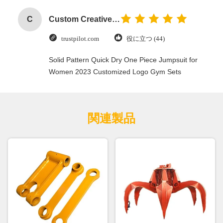
C
Custom Creative Goodie Christmas Kraft Paper Gift Bag with Your Own Logo for Xmas Decorative Party
trustpilot.com
役に立つ (44)
Solid Pattern Quick Dry One Piece Jumpsuit for
Women 2023 Customized Logo Gym Sets
関連製品