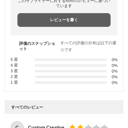
このサプライヤーに対する50件のレビューに基づい
ています
レビューを書く
すべての評価の分布は以下の通
評価のスナップショ
ット
りです
5 星
0%
4 星
0%
3 星
0%
2 星
0%
1 星
0%
すべてのレビュー
C
Custom Creative Goodie Christmas Kraft Paper Gift Bag with Your Own Logo for Xmas Decorative Party