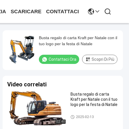
ZIA
SCARICARE
CONTATTACI
Busta regalo di carta Kraft per Natale con il
tuo logo per la festa di Natale
Contattaci Ora
Scopri Di Più
Video correlati
Busta regalo di carta
Kraft per Natale con il tuo
logo per la festa di Natale
Parti di cornici metalliche
2025-02-13
02:40