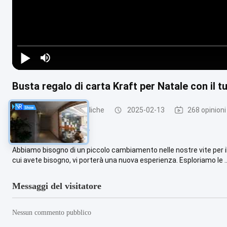
Busta regalo di carta Kraft per Natale con il t
Parti di cornici metalliche
2025-02-13
268 opinioni
#
Xmas Decorative Party
Abbiamo bisogno di un piccolo cambiamento nelle nostre vite per i
cui avete bisogno, vi porterà una nuova esperienza. Esploriamo le ..
Messaggi del visitatore
Nessun commento pubblico