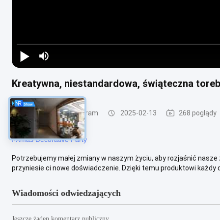
Kreatywna, niestandardowa, świąteczna toreb
Części metalowych ram
2025-02-13
268 poglądy
#
Xmas Decorative Party
Potrzebujemy małej zmiany w naszym życiu, aby rozjaśnić nasze ż
przyniesie ci nowe doświadczenie. Dzięki temu produktowi każdy dz
Wiadomości odwiedzających
Jeszcze żaden komentarz publiczny