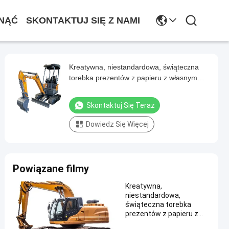
NĄĆ
SKONTAKTUJ SIĘ Z NAMI
Kreatywna, niestandardowa, świąteczna
torebka prezentów z papieru z własnym
logo.
Skontaktuj Się Teraz
Dowiedz Się Więcej
Powiązane filmy
Kreatywna,
niestandardowa,
świąteczna torebka
prezentów z papieru z
własnym logo.