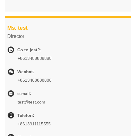
Ms. test
Director
Co to jest?:
+8613488888888
Wechat:
+8613488888888
e-mail:
test@test.com
Telefon:
+8613911115555