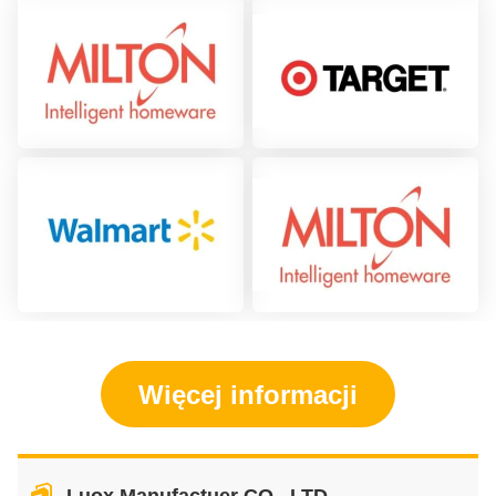
Więcej informacji