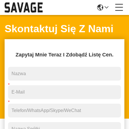
Skontaktuj Się Z Nami
Zapytaj Mnie Teraz I Zdobądź Listę Cen.