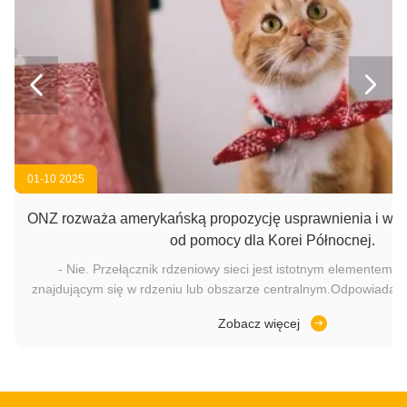


01-10 2025
ONZ rozważa amerykańską propozycję usprawnienia i wyd
od pomocy dla Korei Północnej.
- Nie. Przełącznik rdzeniowy sieci jest istotnym elementem si
znajdującym się w rdzeniu lub obszarze centralnym.Odpowiada z
dużej przepustowości i odgrywa kluczową rolę w zapewnie
Zobacz więcej
funkcjonowania sieciFunkcjonując jako brama do sieci szerokop