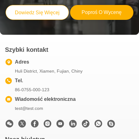
Kreatywna, niestandardowa, świąteczna torebka prezentów z papieru z własnym logo.
Poproś O Wycenę
Dowiedz Się Więcej
Kreatywna, niestandardowa, świąteczna torebka prezentów z papieru z własnym logo.
Szybki kontakt
Adres
Huli District, Xiamen, Fujian, Chiny
Tel.
86-0755-000-123
Wiadomość elektroniczna
test@test.com