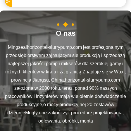
Kreatywna, niestandardowa, świąteczna torebka prezentów z papieru z własnym logo.
Kreatywna, niestandardowa, świąteczna torebka prezentów z papieru z własnym logo.
Kreatywna, niestandardowa, świąteczna torebka prezentów z papieru z własnym logo.
O nas
Kreatywna, niestandardowa, świąteczna torebka prezentów z papieru z własnym logo.
Mingsealhorizontal-slurrypump.com jest profesjonalnym
Kreatywna, niestandardowa, świąteczna torebka prezentów z papieru z własnym logo.
przedsiębiorstwem zajmującym się produkcją i sprzedażą
Kreatywna, niestandardowa, świąteczna torebka prezentów z papieru z własnym logo.
najlepszej jakości pomp i mikserów dla szerokiej gamy i
Kreatywna, niestandardowa, świąteczna torebka prezentów z papieru z własnym logo.
różnych klientów w kraju i za granicą.Znajduje się w Wuxi,
Kreatywna, niestandardowa, świąteczna torebka prezentów z papieru z własnym logo.
prowincja Jiangsu, China.horizontal-slurrypump.com
założona w 2000 roku, teraz, ponad 90% naszych
Kreatywna, niestandardowa, świąteczna torebka prezentów z papieru z własnym logo.
pracowników i inżynierów mają wieloletnie doświadczenie
Kreatywna, niestandardowa, świąteczna torebka prezentów z papieru z własnym logo.
produkcyjne,o mocy produkcyjnej 20 zestawów
Kreatywna, niestandardowa, świąteczna torebka prezentów z papieru z własnym logo.
dziennieMogły one zakończyć procedurę projektowania,
Kreatywna, niestandardowa, świąteczna torebka prezentów z papieru z własnym logo.
odlewania, obróbki, monta
Kreatywna, niestandardowa, świąteczna torebka prezentów z papieru z własnym logo.