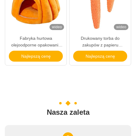
wideo
wideo
Fabryka hurtowa
Drukowany torba do
olejoodporne opakowanie
zakupów z papieru
żywności torba chleba
podarunkowego
Najlepszą cenę
Najlepszą cenę
zapiekany zewnętrzny
sprzedawca dolna torba z
papieru kraft
Nasza zaleta