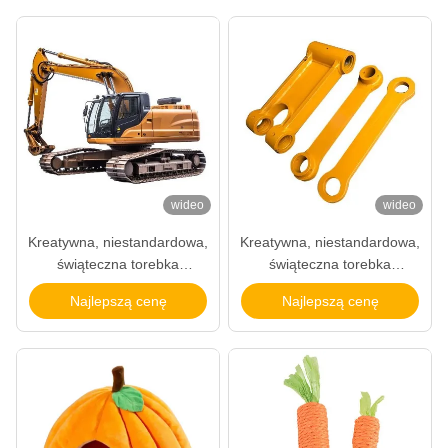
wideo
wideo
Kreatywna, niestandardowa,
Kreatywna, niestandardowa,
świąteczna torebka
świąteczna torebka
prezentów z papieru z
prezentów z papieru z
Najlepszą cenę
Najlepszą cenę
własnym logo.
własnym logo.