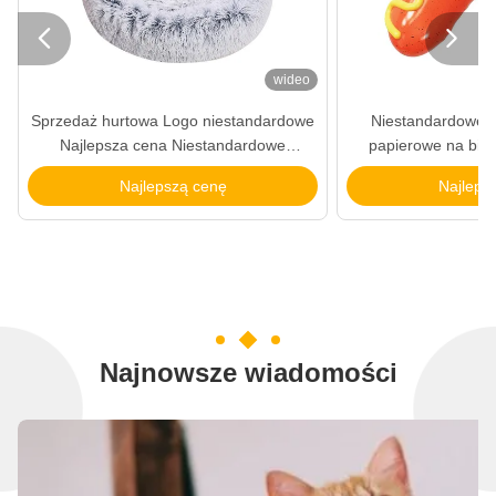


wideo
Sprzedaż hurtowa Logo niestandardowe
Niestandardowe 
Najlepsza cena Niestandardowe
papierowe na biżu
Drukowanie Markowe Czarny Karton
dziewczynek Ta
Najlepszą cenę
Najleps
Wianowy Worek Papierowy
pakow
Najnowsze wiadomości