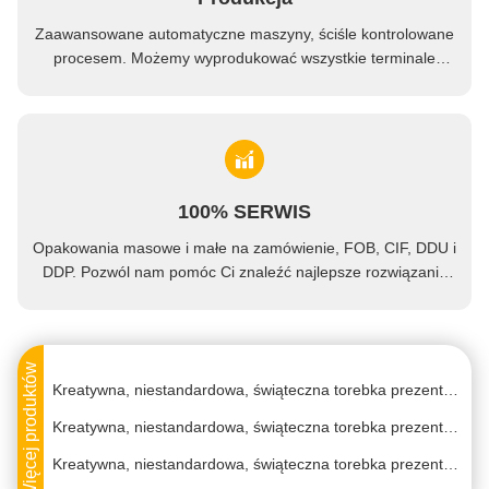
Zaawansowane automatyczne maszyny, ściśle kontrolowane
procesem. Możemy wyprodukować wszystkie terminale
elektryczne, które nie są wymagane.
Kreatywna, niestandardowa, świąteczna torebka prezentów z papieru z własnym logo.
100% SERWIS
Kreatywna, niestandardowa, świąteczna torebka prezentów z papieru z własnym logo.
Opakowania masowe i małe na zamówienie, FOB, CIF, DDU i
Kreatywna, niestandardowa, świąteczna torebka prezentów z papieru z własnym logo.
DDP. Pozwól nam pomóc Ci znaleźć najlepsze rozwiązanie
dla wszystkich twoich problemów.
Kreatywna, niestandardowa, świąteczna torebka prezentów z papieru z własnym logo.
Kreatywna, niestandardowa, świąteczna torebka prezentów z papieru z własnym logo.
Więcej produktów
Kreatywna, niestandardowa, świąteczna torebka prezentów z papieru z własnym logo.
Kreatywna, niestandardowa, świąteczna torebka prezentów z papieru z własnym logo.
Kreatywna, niestandardowa, świąteczna torebka prezentów z papieru z własnym logo.
Kreatywna, niestandardowa, świąteczna torebka prezentów z papieru z własnym logo.