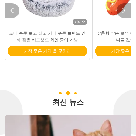


비디오
도매 주문 로고 최고 가격 주문 브랜드 인
맞춤형 작은 보석 종
쇄 검은 카드보드 와인 종이 가방
녀들 값싼
가장 좋은 가격 을 구하라
가장 좋은 가
최신 뉴스