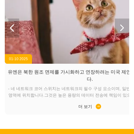


01-10 2025
유엔은 북한 원조 면제를 가시화하고 연장하려는 미국 제안
다.
앙
- 네 네트워크 코어 스위치는 네트워크의 필수 구성 요소이며, 일반
한
영역에 위치합니다.그것은 높은 용량의 데이터 전송에 책임이 있으
넷
운영을 보장하는 데 중요한 역할을합니다.와이드 에어리어 네트워크 (
더 보기
의
에 게이트웨이 역할을 함으로써, 섬유 코어 스위치는 라우터,그리고
을
집계이 트래픽을 효과적으로 처리하기 위해, 코어 레이어 스위치는 
코
가지고 있어야 합니다. 코어 스위치 는 어떻게 작동 합니까? 다음 
어 스위치가 네트워...