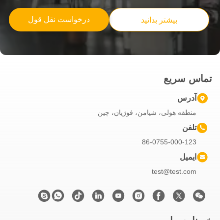
کوله هدیه کریستالی با لوگو مخصوص شما برای جشن کریسمس
درخواست نقل قول
بیشتر بدانید
کوله هدیه کریستالی با لوگو مخصوص شما برای جشن کریسمس
تماس سریع
آدرس
منطقه هولی، شیامن، فوژیان، چین
تلفن
86-0755-000-123
ایمیل
test@test.com