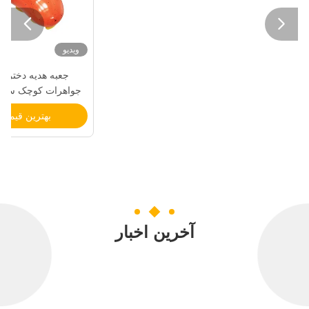


ویدیو
جعبه هدیه دختران
جواهرات کوچک سفار
ار
بهترین قیمت 
آخرین اخبار