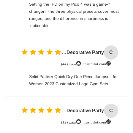
"Setting the IPD on my Pico 4 was a game-
changer! The three physical presets cover most
ranges, and the difference in sharpness is
noticeable.
Custom Creative Goodie Christmas Kraft Paper Gift Bag with Your Own Logo for Xmas Decorative Party
C
trustpilot.com
مفید (44)
Solid Pattern Quick Dry One Piece Jumpsuit for
Women 2023 Customized Logo Gym Sets
Custom Creative Goodie Christmas Kraft Paper Gift Bag with Your Own Logo for Xmas Decorative Party
C
trustpilot.com
مفید (12)