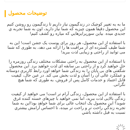
توضیحات محصول
ما به يه تغيير کوچيک در زندگيمون نياز داريم تا زندگيمون رو روشن کنيم
اين محصول دقیقا همون چيزيه که شما نياز داريد، اون به شما تجربه ي
جديدي ميده. بياين سورپرايزهايي که مياره رو کشف کنيم!
با استفاده از این محصول، هر روز برای پوست یک جشن است! این به
شما طیف گسترده ای از مراقبت ها را ارائه می دهد، به طوری که شما
می توانید از راحتی و زیبایی لذت ببرید!
با استفاده از این محصول به راحتی مشکلات مختلف زندگی روزمره را
حل خواهید کرد و از راحتی بی سابقه ای لذت خواهید برد. این محصول
شگفتی های بی پایان را به زندگی شما خواهد آورد.رابط کاربری دوستانه
و عملکرد عالی آن را آسان و لذت بخش می کند. در عین حال، کیفیت
قابل اعتماد و خدمات کامل پس از فروش، به طوری که شما هیچ
نگرانی.
با استفاده از این محصول، زندگی آرام تر است! می خواهید از کیفیت
زندگی بالایی لذت ببرید، اما نمی خواهید با چیزهای خسته کننده غرق
شوید؟ این محصول یک انتخاب عالی برای شما خواهد بود!اين به شما
تجربه زندگي راحت تر و راحت تر ميده، تا احساس آرامش بيشتري
نسبت به قبل داشته باشي