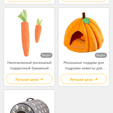
логотипом для
логотипом для
рождественской
рождественской
декоративной вечеринки
декоративной вечеринки
Видео
Видео
Напечатанный роскошный
Роскошные подарки для
подарочный бумажный
подружек невесты для
пакет для покупок
гостей Конфеты для
индийских красных свадеб
Лучшая цена
Лучшая цена
Коробки для свадебного
украшения