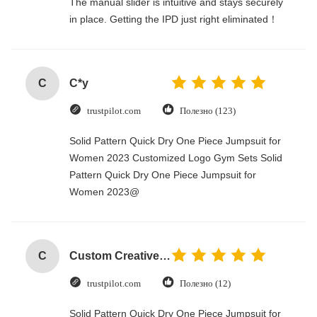
The manual slider is intuitive and stays securely
in place. Getting the IPD just right eliminated！
C
C*y
trustpilot.com
Полезно (123)
Solid Pattern Quick Dry One Piece Jumpsuit for
Women 2023 Customized Logo Gym Sets Solid
Pattern Quick Dry One Piece Jumpsuit for
Women 2023@
C
Custom Creative Goodie Christmas Kraft Paper Gift Bag with Your Own Logo for Xmas Decorative Party
trustpilot.com
Полезно (12)
Solid Pattern Quick Dry One Piece Jumpsuit for