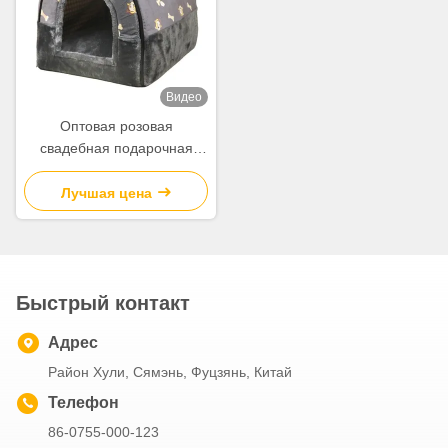
Видео
Оптовая розовая
свадебная подарочная
коробка, бумажная сумка
для дня рождения
Лучшая цена
Быстрый контакт
Адрес
Район Хули, Сямэнь, Фуцзянь, Китай
Телефон
86-0755-000-123