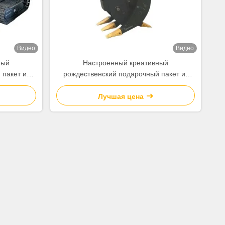
Видео
Видео
ный
Настроенный креативный
пакет из
рождественский подарочный пакет из
отипом для
бумажной бумаги с вашим логотипом для
 вечеринки
рождественской декоративной вечеринки
Лучшая цена