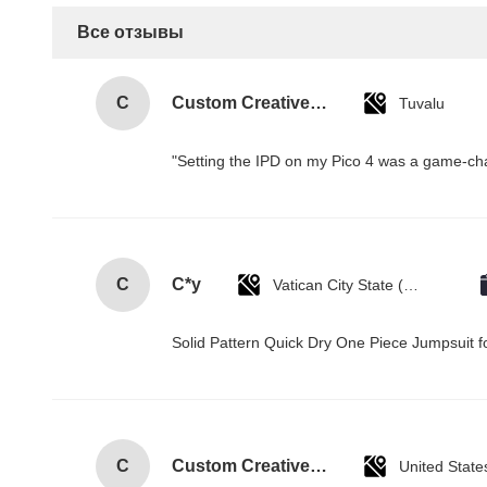
Все отзывы
C
Custom Creative Goodie Christmas Kraft Paper Gift Bag with Your Own Logo for Xmas Decorative Party
Tuvalu
"Setting the IPD on my Pico 4 was a game-cha
C
C*y
Vatican City State (Holy See)
Solid Pattern Quick Dry One Piece Jumpsui
C
Custom Creative Goodie Christmas Kraft Paper Gift Bag with Your Own Logo for Xmas Decorative Party
United State