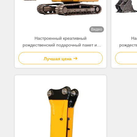
Видео
Настроенный креативный
На
рождественский подарочный пакет из
рождест
бумажной бумаги с вашим логотипом для
бумажной 
рождественской декоративной вечеринки
рождестве
Лучшая цена