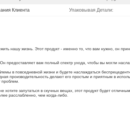
ания Клиента
Упаковывая Детали:
ть нашу жизнь. Этот продукт - именно то, что вам нужно, он при
! Он предоставляет вам полный спектр ухода, чтобы вы могли насл
лемы в повседневной жизни и будете наслаждаться беспрецедентн
ая производительность делают его простым и приятным в использо
т проблем.
не хотите запутаться в скучных вещах, этот продукт будет отличны
лее расслабленно, чем когда-либо.