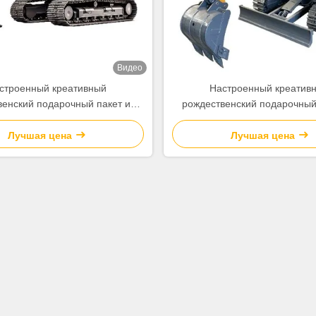
Видео
строенный креативный
Настроенный креатив
венский подарочный пакет из
рождественский подарочный 
бумаги с вашим логотипом для
бумажной бумаги с вашим лог
нской декоративной вечеринки
рождественской декоративной
Лучшая цена
Лучшая цена