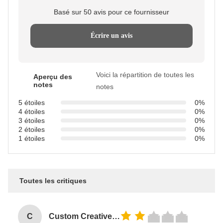
Basé sur 50 avis pour ce fournisseur
Écrire un avis
Voici la répartition de toutes les
Aperçu des
notes
notes
5 étoiles
0%
4 étoiles
0%
3 étoiles
0%
2 étoiles
0%
1 étoiles
0%
Toutes les critiques
C
Custom Creative Goodie Christmas Kraft Paper Gift Bag with Your Own Logo for Xmas Decorative Party