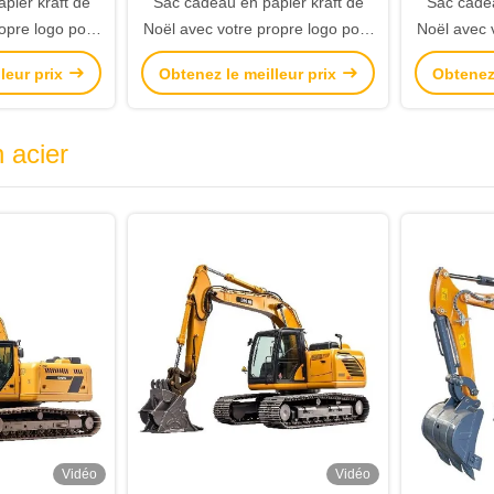
pier kraft de
Sac cadeau en papier kraft de
Sac cadea
opre logo pour
Noël avec votre propre logo pour
Noël avec 
e Noël
la fête de Noël
l
leur prix
Obtenez le meilleur prix
Obtenez 
 acier
Vidéo
Vidéo