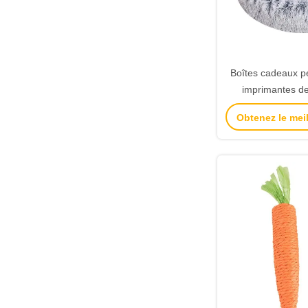
Boîtes cadeaux p
imprimantes de
cadeau en cart
Obtenez le meil
bijoux Rose de la 
Boîte ca