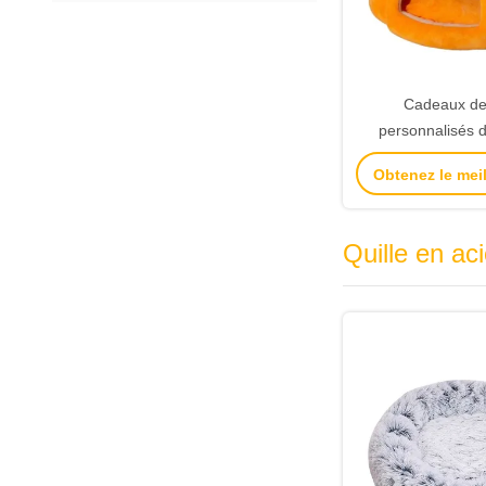
Cadeaux de
personnalisés d
invités bonbons 
Obtenez le meil
boîtes de mari
décoration d
Quille en aci