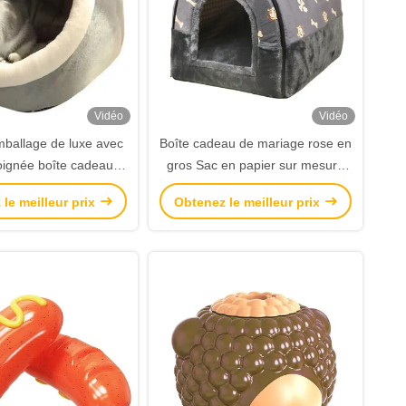
Vidéo
Vidéo
mballage de luxe avec
Boîte cadeau de mariage rose en
poignée boîte cadeau
gros Sac en papier sur mesure
adeau luxuriante boîte
pour la fête d'anniversaire
le meilleur prix
Obtenez le meilleur prix
ur mesure en papier
revêtu