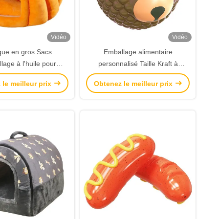
Vidéo
Vidéo
que en gros Sacs
Emballage alimentaire
lage à l'huile pour
personnalisé Taille Kraft à
in grillé à l'extérieur
emporter Pain alimentaire Sac en
le meilleur prix
Obtenez le meilleur prix
r Sac de papier kraft
papier pour restaurant
en bas