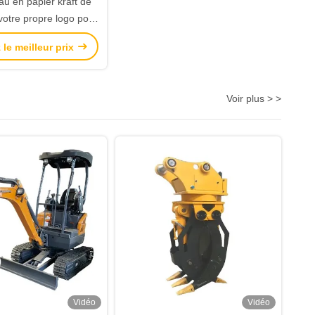
u en papier kraft de
votre propre logo pour
a fête de Noël
le meilleur prix
Voir plus > >
Vidéo
Vidéo