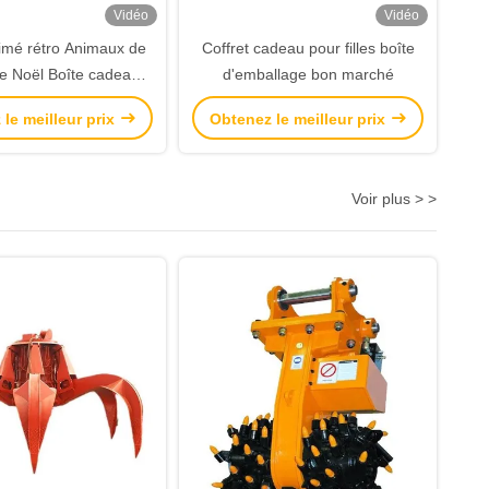
Vidéo
Vidéo
imé rétro Animaux de
Coffret cadeau pour filles boîte
 de Noël Boîte cadeau
d'emballage bon marché
deau de Noël Petit
le meilleur prix
Obtenez le meilleur prix
rnement Sac à main
te d'emballage
Voir plus > >