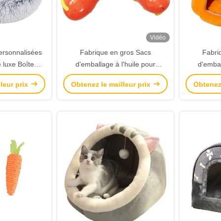
Vidéo
ersonnalisées
Fabrique en gros Sacs
Fabri
 luxe Boîte
d'emballage à l'huile pour
d'embal
on Emballage
aliments Pain grillé à l'extérieur
aliments Pa
leur prix
Obtenez le meilleur prix
Obtenez 
Saint-Valentin
du vendeur Sac de papier kraft
du vendeu
deau
en bas