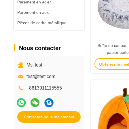
Parement en acier
Parement en acier
Pièces de cadre métallique
Boîte de cadeau 
Nous contacter
papier boît
d'anniversair
Obtenez le meil
Ms. test
cosmétiques boît
carto
test@test.com
+8613911115555
Contactez-nous maintenant