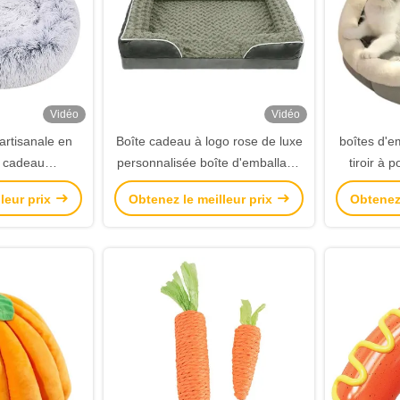
Vidéo
Vidéo
artisanale en
Boîte cadeau à logo rose de luxe
boîtes d'e
e cadeau
personnalisée boîte d'emballage
tiroir à 
e boîte de
sac à main boîte d'emballage
boîte de c
leur prix
Obtenez le meilleur prix
Obtenez 
e d'emballage
cadeau s
n