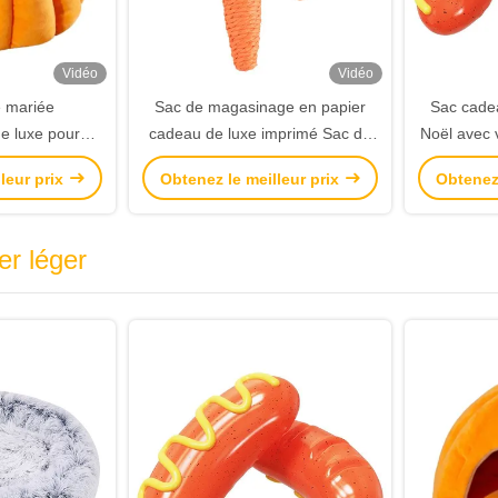
Vidéo
Vidéo
 mariée
Sac de magasinage en papier
Sac cadea
e luxe pour
cadeau de luxe imprimé Sac de
Noël avec 
indiens rouge
magasinage en papier
l
leur prix
Obtenez le meilleur prix
Obtenez 
age pour la
personnalisé avec logo
e mariage
er léger