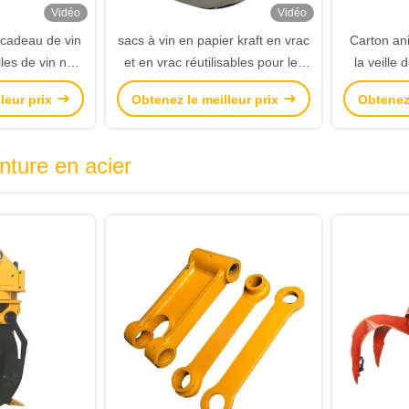
Vidéo
Vidéo
 cadeau de vin
sacs à vin en papier kraft en vrac
Carton an
les de vin noir
et en vrac réutilisables pour les
la veille
ain
bouteilles de vin
pomme ca
leur prix
Obtenez le meilleur prix
Obtenez 
cadeau o
Boî
inture en acier