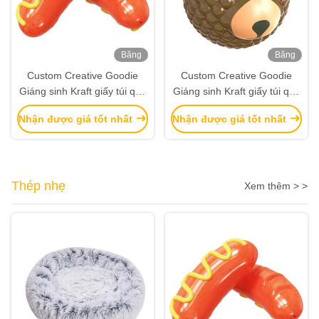
Băng
Băng
hình
hình
Custom Creative Goodie
Custom Creative Goodie
Giáng sinh Kraft giấy túi quà
Giáng sinh Kraft giấy túi quà
với logo của riêng bạn cho
với logo của riêng bạn cho
Nhận được giá tốt nhất
Nhận được giá tốt nhất
Xmas Party trang trí
Xmas Party trang trí
Thép nhẹ
Xem thêm > >