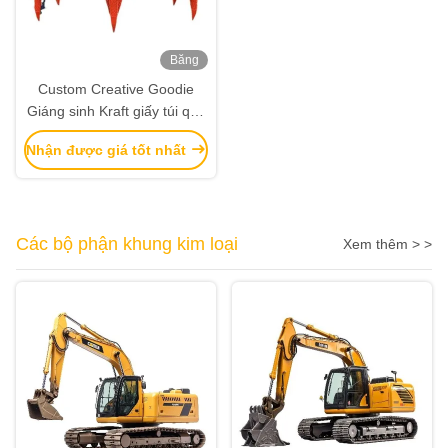
Băng
hình
Custom Creative Goodie
Giáng sinh Kraft giấy túi quà
với logo của riêng bạn cho
Nhận được giá tốt nhất
Xmas Party trang trí
Các bộ phận khung kim loại
Xem thêm > >