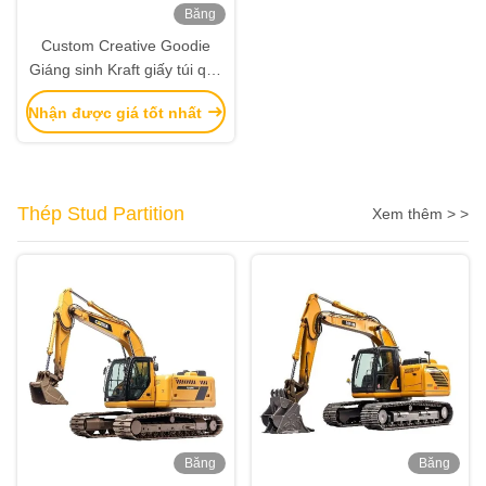
Băng
hình
Custom Creative Goodie
Giáng sinh Kraft giấy túi quà
với logo của riêng bạn cho
Nhận được giá tốt nhất
Xmas Party trang trí
Thép Stud Partition
Xem thêm > >
Băng
Băng
hình
hình