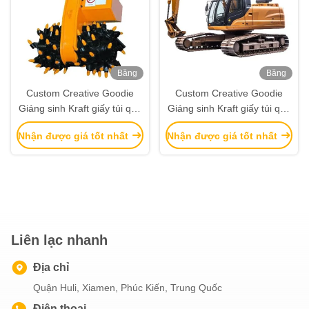
Băng
Băng
hình
hình
Custom Creative Goodie
Custom Creative Goodie
Giáng sinh Kraft giấy túi quà
Giáng sinh Kraft giấy túi quà
với logo của riêng bạn cho
với logo của riêng bạn cho
Nhận được giá tốt nhất
Nhận được giá tốt nhất
Xmas Party trang trí
Xmas Party trang trí
Liên lạc nhanh
Địa chỉ
Quận Huli, Xiamen, Phúc Kiến, Trung Quốc
Điện thoại