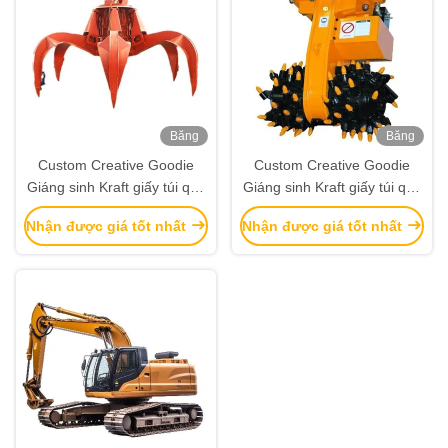
Băng
Băng
hình
hình
Custom Creative Goodie
Custom Creative Goodie
Giáng sinh Kraft giấy túi quà
Giáng sinh Kraft giấy túi quà
với logo của riêng bạn cho
với logo của riêng bạn cho
Nhận được giá tốt nhất
Nhận được giá tốt nhất
Xmas Party trang trí
Xmas Party trang trí