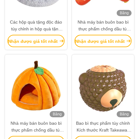
Băng
hình
Các hộp quà tặng độc đáo
Nhà máy bán buôn bao bì
tùy chỉnh in hộp quà tặng
thực phẩm chống dầu túi
ván cao cấp Bao bì đồ trang
bánh mì nướng bên ngoài
Nhận được giá tốt nhất
Nhận được giá tốt nhất
sức Valentine Rose Gift Box
người bán Bottom Kraft
Paper Bag
Băng
Băng
hình
hình
Nhà máy bán buôn bao bì
Bao bì thực phẩm tùy chỉnh
thực phẩm chống dầu túi
Kích thước Kraft Takeaway
bánh mì nướng bên ngoài
thực phẩm bánh mì túi giấy