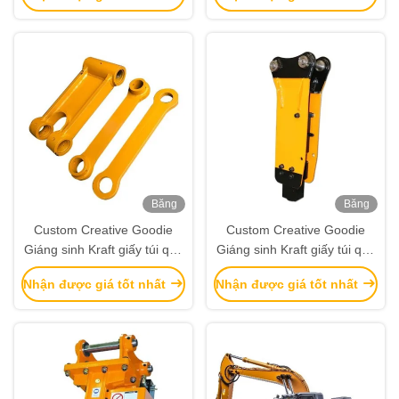
Băng
Băng
hình
hình
Custom Creative Goodie
Custom Creative Goodie
Giáng sinh Kraft giấy túi quà
Giáng sinh Kraft giấy túi quà
với logo của riêng bạn cho
với logo của riêng bạn cho
Nhận được giá tốt nhất
Nhận được giá tốt nhất
Xmas Party trang trí
Xmas Party trang trí