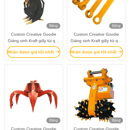
Băng
Băng
hình
hình
Custom Creative Goodie
Custom Creative Goodie
Giáng sinh Kraft giấy túi quà
Giáng sinh Kraft giấy túi quà
với logo của riêng bạn cho
với logo của riêng bạn cho
Nhận được giá tốt nhất
Nhận được giá tốt nhất
Xmas Party trang trí
Xmas Party trang trí
Băng
Băng
hình
hình
Custom Creative Goodie
Custom Creative Goodie