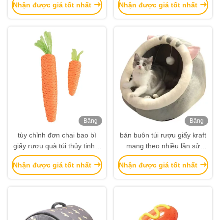
Nhận được giá tốt nhất
Nhận được giá tốt nhất
người bán Bottom Kraft
cho nhà hàng
Paper Bag
Băng
Băng
hình
hình
tùy chỉnh đơn chai bao bì
bán buôn túi rượu giấy kraft
giấy rượu quà túi thủy tinh 2
mang theo nhiều lần sử
chai rượu đen tote túi xách
dụng cho chai rượu vang
Nhận được giá tốt nhất
Nhận được giá tốt nhất