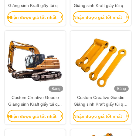
Giáng sinh Kraft giấy túi quà
Giáng sinh Kraft giấy túi quà
với logo của riêng bạn cho
với logo của riêng bạn cho
Nhận được giá tốt nhất
Nhận được giá tốt nhất
Xmas Party trang trí
Xmas Party trang trí
Băng
Băng
hình
hình
Custom Creative Goodie
Custom Creative Goodie
Giáng sinh Kraft giấy túi quà
Giáng sinh Kraft giấy túi quà
với logo của riêng bạn cho
với logo của riêng bạn cho
Nhận được giá tốt nhất
Nhận được giá tốt nhất
Xmas Party trang trí
Xmas Party trang trí