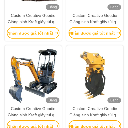
Băng
Băng
hình
hình
Custom Creative Goodie
Custom Creative Goodie
Giáng sinh Kraft giấy túi quà
Giáng sinh Kraft giấy túi quà
với logo của riêng bạn cho
với logo của riêng bạn cho
Nhận được giá tốt nhất
Nhận được giá tốt nhất
Xmas Party trang trí
Xmas Party trang trí
Băng
Băng
hình
hình
Custom Creative Goodie
Custom Creative Goodie
Giáng sinh Kraft giấy túi quà
Giáng sinh Kraft giấy túi quà
với logo của riêng bạn cho
với logo của riêng bạn cho
Nhận được giá tốt nhất
Nhận được giá tốt nhất
Xmas Party trang trí
Xmas Party trang trí