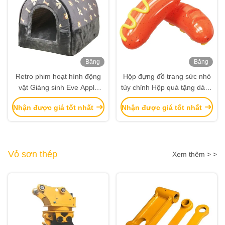
Băng
Băng
hình
hình
Retro phim hoạt hình động
Hộp đựng đồ trang sức nhỏ
vật Giáng sinh Eve Apple
tùy chỉnh Hộp quà tặng dành
Box quà tặng Giáng sinh quà
cho nữ Hộp đóng gói giá rẻ
Nhận được giá tốt nhất
Nhận được giá tốt nhất
tặng quà tặng nhỏ đồ trang
trí túi Tote hộp đóng gói
Vỏ sơn thép
Xem thêm > >