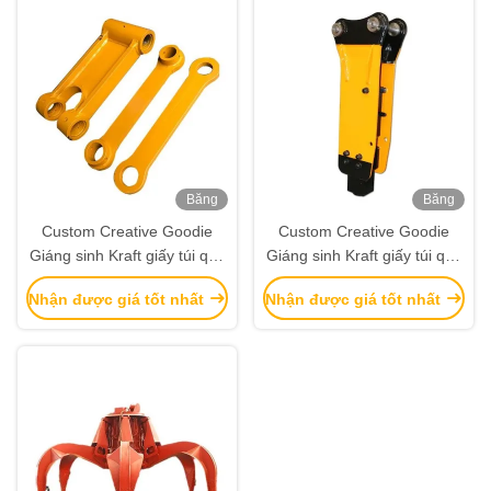
Băng
Băng
hình
hình
Custom Creative Goodie
Custom Creative Goodie
Giáng sinh Kraft giấy túi quà
Giáng sinh Kraft giấy túi quà
với logo của riêng bạn cho
với logo của riêng bạn cho
Nhận được giá tốt nhất
Nhận được giá tốt nhất
Xmas Party trang trí
Xmas Party trang trí