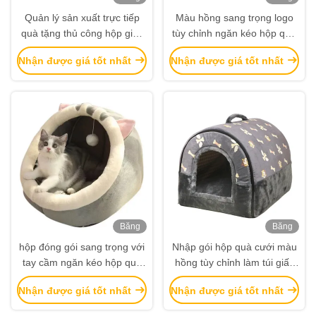
hình
hình
Quản lý sản xuất trực tiếp
Màu hồng sang trọng logo
quà tặng thủ công hộp giấy
tùy chỉnh ngăn kéo hộp quà
hộp quà sinh nhật hộp mỹ
đóng gói túi xách hộp đóng
Nhận được giá tốt nhất
Nhận được giá tốt nhất
phẩm bao bì hộp giấy
gói
Băng
Băng
hình
hình
hộp đóng gói sang trọng với
Nhập gói hộp quà cưới màu
tay cầm ngăn kéo hộp quà
hồng tùy chỉnh làm túi giấy
gói phong phú Bọc giấy hộp
cho lễ cưới
Nhận được giá tốt nhất
Nhận được giá tốt nhất
quà tùy chỉnh