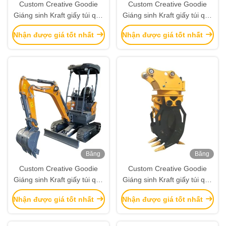
Custom Creative Goodie
Custom Creative Goodie
Giáng sinh Kraft giấy túi quà
Giáng sinh Kraft giấy túi quà
với logo của riêng bạn cho
với logo của riêng bạn cho
Nhận được giá tốt nhất
Nhận được giá tốt nhất
Xmas Party trang trí
Xmas Party trang trí
Băng
Băng
hình
hình
Custom Creative Goodie
Custom Creative Goodie
Giáng sinh Kraft giấy túi quà
Giáng sinh Kraft giấy túi quà
với logo của riêng bạn cho
với logo của riêng bạn cho
Nhận được giá tốt nhất
Nhận được giá tốt nhất
Xmas Party trang trí
Xmas Party trang trí