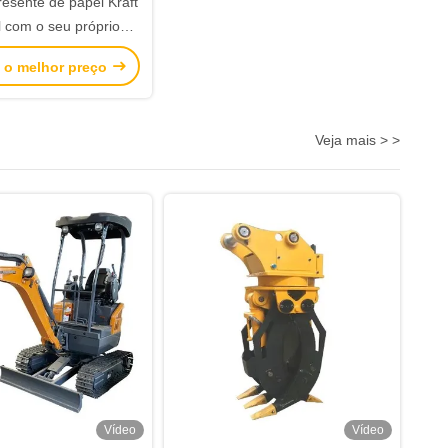
resente de papel Kraft
l com o seu próprio
para a festa de Natal
 o melhor preço
Veja mais > >
Vídeo
Vídeo