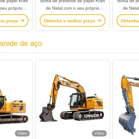
de papel Kraft
Bolsa de presente de papel Kraft
Bolsa de p
seu próprio
de Natal com o seu próprio
de Nata
esta de Natal
logotipo para a festa de Natal
logotipo 
hor preço
Obtenha o melhor preço
Obtenha
arede de aço
Vídeo
Vídeo