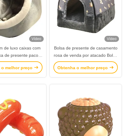
Vídeo
Vídeo
 de luxo caixas com
Bolsa de presente de casamento
xa de presente pacote
rosa de venda por atacado Bolsa
caixa de presente de
de papel personalizada para
 o melhor preço
Obtenha o melhor preço
estido personalizado
festa de aniversário Favor