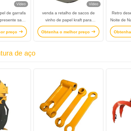
Vídeo
Vídeo
el de garrafa
venda a retalho de sacos de
Retro des
 presente saco
vinho de papel kraft para
Noite de N
fas de vinho
garrafas de vinho
de Maç
hor preço
Obtenha o melhor preço
Obtenha
 transporte
Pequeno 
Saco Tote
tura de aço