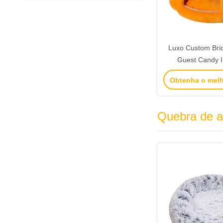
Luxo Custom Brid
Guest Candy 
Wedding Favor
Obtenha o mel
Decoração de Ca
Quebra de a