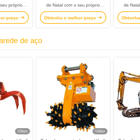
seu próprio
de Natal com o seu próprio
de Nata
esta de Natal
logotipo para a festa de Natal
logotipo 
hor preço
Obtenha o melhor preço
Obtenha
arede de aço
Vídeo
Vídeo