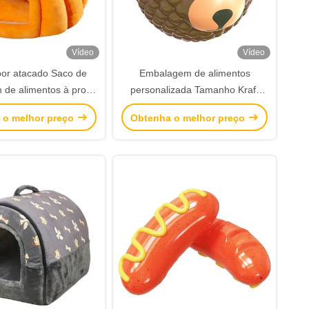
Vídeo
Vídeo
por atacado Saco de
Embalagem de alimentos
de alimentos à prova
personalizada Tamanho Kraft
Pão torrado fora do
para levar comida Pão Saco de
 o melhor preço
Obtenha o melhor preço
 Saco de papel Kraft
papel para restaurante
inferior