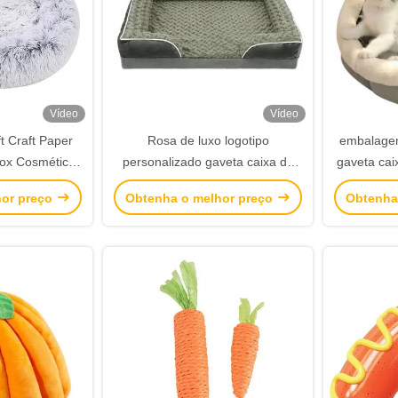
Vídeo
Vídeo
ft Craft Paper
Rosa de luxo logotipo
embalagem
Box Cosméticos
personalizado gaveta caixa de
gaveta cai
ixa Cartão
presente embalagem bolsa de
luxuosa 
hor preço
Obtenha o melhor preço
Obtenha
mão embalagem caixa
papel rev