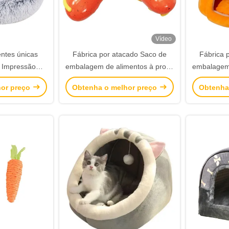
Vídeo
ntes únicas
Fábrica por atacado Saco de
Fábrica 
 Impressão
embalagem de alimentos à prova
embalagem 
tes de cartão
de óleo Pão torrado fora do
de óleo 
hor preço
Obtenha o melhor preço
Obtenha
 Joias Caixas
vendedor Saco de papel Kraft
vendedor
de rosa de
inferior
ine