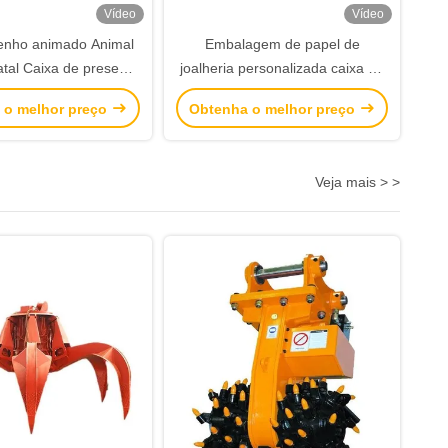
Vídeo
Vídeo
enho animado Animal
Embalagem de papel de
atal Caixa de presente
joalheria personalizada caixa de
ã Cadeia de Natal
presente meninas caixa de
 o melhor preço
Obtenha o melhor preço
presente Ornamento
embalagem barata
 Caixa de embalagem
Veja mais > >