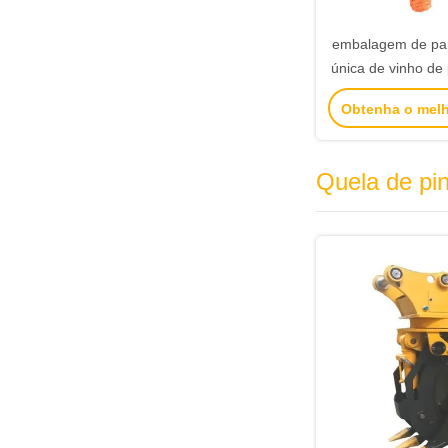
embalagem de pap
única de vinho de
de vidro 2 garra
Obtenha o mel
preto sacos de
Quela de pin