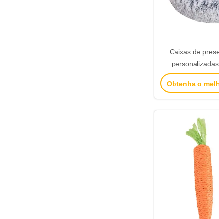
Caixas de prese
personalizadas
Caixas de presen
Obtenha o mel
de luxo Embalagem
de presentes 
Valent