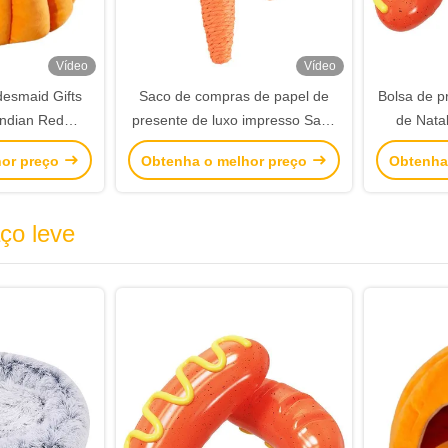
Vídeo
Vídeo
esmaid Gifts
Saco de compras de papel de
Bolsa de p
Indian Red
presente de luxo impresso Saco
de Nata
 Boxes Para
de compras de papel
logotipo 
hor preço
Obtenha o melhor preço
Obtenha
samento Favor
personalizado com logotipo
ço leve