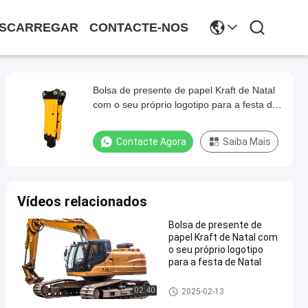
SCARREGAR
CONTACTE-NOS
Bolsa de presente de papel Kraft de Natal
com o seu próprio logotipo para a festa de
Natal
Contacte Agora
Saiba Mais
Vídeos relacionados
Bolsa de presente de
papel Kraft de Natal com
o seu próprio logotipo
para a festa de Natal
Partes de estruturas metálica
02:40
2025-02-13
s