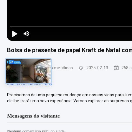
Bolsa de presente de papel Kraft de Natal com
Partes de estruturas metálicas
2025-02-13
268 o
#
Xmas Decorative Party
Precisamos de uma pequena mudança em nossas vidas para ilumin
ele lhe trará uma nova experiência. Vamos explorar as surpresas qu
Mensagens do visitante
Nenhum comentário público ainda