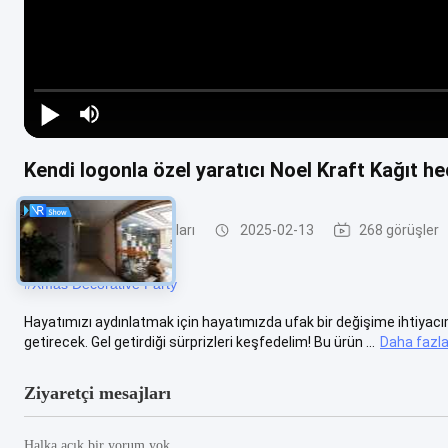
Kendi logonla özel yaratıcı Noel Kraft Kağıt he
Metal çerçeve parçaları
2025-02-13
268 görüşler
#
Xmas Decorative Party
Hayatımızı aydınlatmak için hayatımızda ufak bir değişime ihtiyacım
getirecek. Gel getirdiği sürprizleri keşfedelim! Bu ürün ...
Daha fazlas
Ziyaretçi mesajları
Halka açık bir yorum yok.