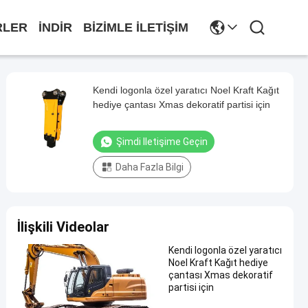
RLER
INDIR
BIZIMLE İLETIŞIM
Kendi logonla özel yaratıcı Noel Kraft Kağıt
hediye çantası Xmas dekoratif partisi için
Şimdi Iletişime Geçin
Daha Fazla Bilgi
İlişkili Videolar
Kendi logonla özel yaratıcı
Noel Kraft Kağıt hediye
çantası Xmas dekoratif
partisi için