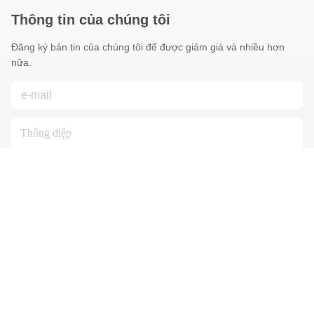
Thông tin của chúng tôi
Đăng ký bản tin của chúng tôi để được giảm giá và nhiều hơn
nữa.
Liên Hệ Với Chúng Tôi
Chính sách bảo mật
|
Sơ đồ trang web
| Trung Quốc Chất lượng
tốt Thép thép nhẹ Nhà cung cấp. 2018-2026 Luox Manufactuer
CO., LTD Tất cả các quyền được bảo lưu.