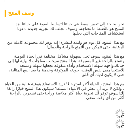
وصف المنتج
نحن بحاجة إلى تغيير بسيط في حياتنا لتسليط الضوء على حياتنا. هذا
المنتج هو بالضبط ما تحتاجه، وسوف تجلب لك تجربة جديدة. دعونا
استكشاف المفاجآت التي يجلبها!
مع هذا المنتج، كل يوم هو وليمة للبشرة! إنه يوفر لك مجموعة كاملة من
الرعاية، حتى تتمكن من التمتع بالراحة والجمال!
مع هذا المنتج، سوف تحل بسهولة مشاكل مختلفة في الحياة اليومية
وتتمتع بالراحة غير المسبوقة. هذا المنتج سيجلب مفاجآت لا نهاية لها إلى
حياتك.واجهة سهلة الاستخدام وأداء متفوقة تجعلها سهلة وممتعة
للاستخدامفي نفس الوقت، جودته الموثوقة وخدمة ما بعد البيع المثالية،
حتى لا يكون لديك أي قلق.
مع هذا المنتج ، الحياة أكثر استرخاءً! تريد الاستمتاع بنوعية عالية من الحياة
، ولكن لا تريد أن تتعثر في الأشياء المملة؟ سيكون هذا المنتج خيارًا رائعًا
لك!سوف توفر لك تجربة حياة أكثر ملاءمة وراحةحتى تشعرين بالراحة
أكثر من أي وقت مضى