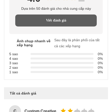
Dựa trên 50 đánh giá cho nhà cung cấp này
Viết đánh giá
Sau đây là phân phối của tất
Ảnh chụp nhanh về
xếp hạng
cả các xếp hạng
5 sao
0%
4 sao
0%
3 sao
0%
2 sao
0%
1 sao
0%
Tất cả đánh giá
C
Custom Creative Goodie Christmas Kraft Paper Gift Bag with Your Own Logo for Xmas Decorative Party