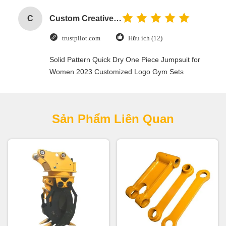
C
Custom Creative Goodie Christmas Kraft Paper Gift Bag with Your Own Logo for Xmas Decorative Party
trustpilot.com
Hữu ích (12)
Solid Pattern Quick Dry One Piece Jumpsuit for
Women 2023 Customized Logo Gym Sets
Sản Phẩm Liên Quan