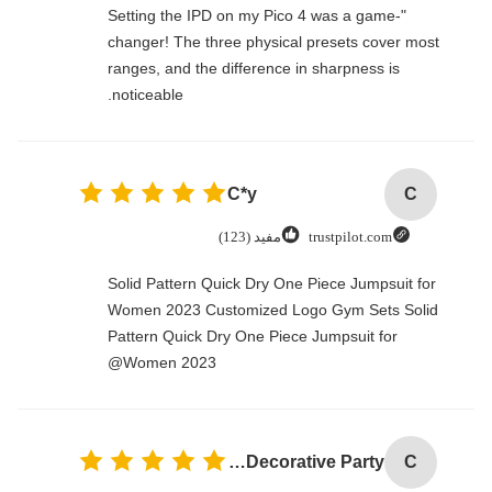
"Setting the IPD on my Pico 4 was a game-
changer! The three physical presets cover most
ranges, and the difference in sharpness is
noticeable.
C*y
C
trustpilot.com
مفید (123)
Solid Pattern Quick Dry One Piece Jumpsuit for
Women 2023 Customized Logo Gym Sets Solid
Pattern Quick Dry One Piece Jumpsuit for
Women 2023@
Custom Creative Goodie Christmas Kraft Paper Gift Bag with Your Own Logo for Xmas Decorative Party
C