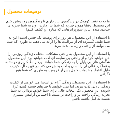
توضیحات محصول
ما به يه تغيير کوچيک در زندگيمون نياز داريم تا زندگيمون رو روشن کنيم
اين محصول دقیقا همون چيزيه که شما نياز داريد، اون به شما تجربه ي
جديدي ميده. بياين سورپرايزهايي که مياره رو کشف کنيم!
با استفاده از این محصول، هر روز برای پوست یک جشن است! این به
شما طیف گسترده ای از مراقبت ها را ارائه می دهد، به طوری که شما
می توانید از راحتی و زیبایی لذت ببرید!
با استفاده از این محصول به راحتی مشکلات مختلف زندگی روزمره را
حل خواهید کرد و از راحتی بی سابقه ای لذت خواهید برد. این محصول
شگفتی های بی پایان را به زندگی شما خواهد آورد.رابط کاربری دوستانه
و عملکرد عالی آن را آسان و لذت بخش می کند. در عین حال، کیفیت
قابل اعتماد و خدمات کامل پس از فروش، به طوری که شما هیچ
نگرانی.
با استفاده از این محصول، زندگی آرام تر است! می خواهید از کیفیت
زندگی بالایی لذت ببرید، اما نمی خواهید با چیزهای خسته کننده غرق
شوید؟ این محصول یک انتخاب عالی برای شما خواهد بود!اين به شما
تجربه زندگي راحت تر و راحت تر ميده، تا احساس آرامش بيشتري
نسبت به قبل داشته باشي