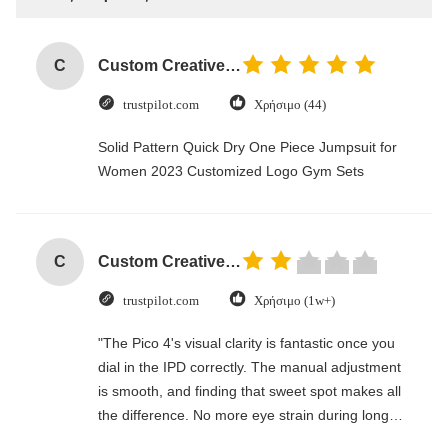
C
Custom Creative Goodie Christmas Kraft Paper Gift Bag with Your Own Logo for Xmas Decorative Party
trustpilot.com
Χρήσιμο (44)
Solid Pattern Quick Dry One Piece Jumpsuit for
Women 2023 Customized Logo Gym Sets
C
Custom Creative Goodie Christmas Kraft Paper Gift Bag with Your Own Logo for Xmas Decorative Party
trustpilot.com
Χρήσιμο (1w+)
"The Pico 4's visual clarity is fantastic once you
dial in the IPD correctly. The manual adjustment
is smooth, and finding that sweet spot makes all
the difference. No more eye strain during long
sessions. Highly recommend taking the time to