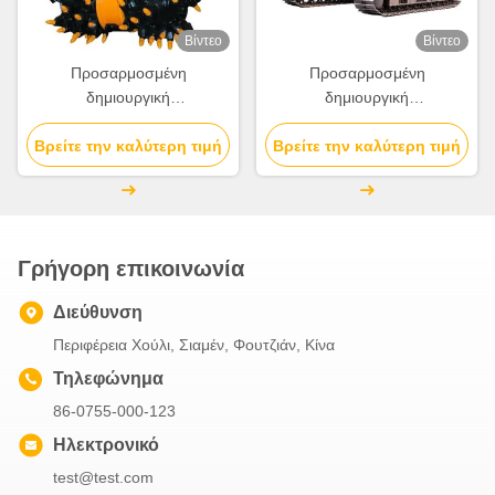
Βίντεο
Βίντεο
Προσαρμοσμένη
Προσαρμοσμένη
δημιουργική
δημιουργική
χριστουγεννιάτικη τσάντα
χριστουγεννιάτικη τσάντα
χαρτιού Kraft με το δικό σου
Βρείτε την καλύτερη τιμή
χαρτιού Kraft με το δικό σου
Βρείτε την καλύτερη τιμή
λογότυπο για το
λογότυπο για το
διακοσμητικό πάρτι
διακοσμητικό πάρτι
Χριστούγεννα
Χριστούγεννα
Γρήγορη επικοινωνία
Διεύθυνση
Περιφέρεια Χούλι, Σιαμέν, Φουτζιάν, Κίνα
Τηλεφώνημα
86-0755-000-123
Ηλεκτρονικό
test@test.com