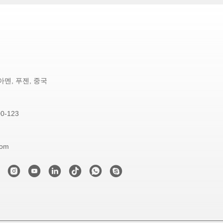
아멘, 푸젠, 중국
00-123
com