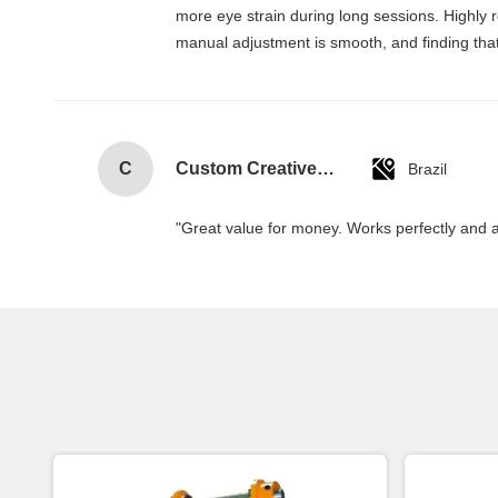
more eye strain during long sessions. Highly re
manual adjustment is smooth, and finding that
C
Custom Creative Goodie Christmas Kraft Paper Gift Bag with Your Own Logo for Xmas Decorative Party
Brazil
"Great value for money. Works perfectly and arr