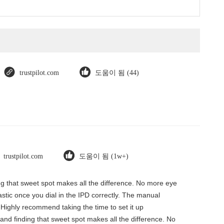
trustpilot.com
도움이 됨 (44)
trustpilot.com
도움이 됨 (1w+)
ding that sweet spot makes all the difference. No more eye
tastic once you dial in the IPD correctly. The manual
 Highly recommend taking the time to set it up
, and finding that sweet spot makes all the difference. No