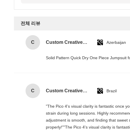
전체 리뷰
C
Custom Creative Goodie Christmas Kraft Paper Gift Bag with Your Own Logo for Xmas Decorative Party
Azerbaijan
Solid Pattern Quick Dry One Piece Jumpsui
C
Custom Creative Goodie Christmas Kraft Paper Gift Bag with Your Own Logo for Xmas Decorative Party
Brazil
"The Pico 4's visual clarity is fantastic once
strain during long sessions. Highly recommend t
adjustment is smooth, and finding that sweet 
properly!""The Pico 4's visual clarity is fanta