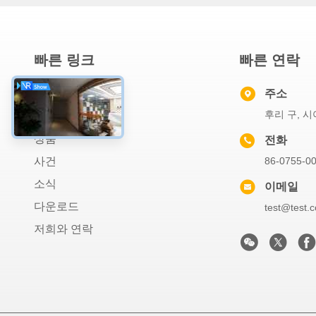
빠른 링크
빠른 연락
집
주소
후리 구, 시
우리 에 관한 것
상품
전화
사건
86-0755-0
소식
이메일
다운로드
test@test.
저희와 연락