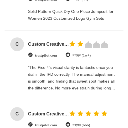
Solid Pattern Quick Dry One Piece Jumpsuit for
Women 2023 Customized Logo Gym Sets
C
Custom Creative Goodie Christmas Kraft Paper Gift Bag with Your Own Logo for Xmas Decorative Party
trustpilot.com
সহায়ক (1w+)
"The Pico 4's visual clarity is fantastic once you
dial in the IPD correctly. The manual adjustment
is smooth, and finding that sweet spot makes all
the difference. No more eye strain during long
sessions. Highly recommend taking the time to
set it up properly!""The Pico 4's visual clarity is
fantastic once you dial in the IPD correctly. The
C
Custom Creative Goodie Christmas Kraft Paper Gift Bag with Your Own Logo for Xmas Decorative Party
manual adjustment is smooth, and finding that
sweet spot makes all the difference. No more eye
trustpilot.com
সহায়ক (666)