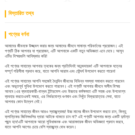
বিস্তারিত তথ্য
পণ্যের বর্ণনা
আমাদের জীবনকে উজ্জ্বল করার জন্য আমাদের জীবনে সামান্য পরিবর্তনের প্রয়োজন। এই
পণ্যটি ঠিক আপনার যা প্রয়োজন, এটি আপনাকে একটি নতুন অভিজ্ঞতা এনে দেবে। আসুন
এটির বিস্ময়গুলি আবিষ্কার করি!
এই পণ্যের সাহায্যে আপনার ত্বকের জন্য প্রতিদিনই আনন্দদায়ক! এটি আপনাকে যত্নের
সম্পূর্ণ পরিসীমা প্রদান করে, যাতে আপনি আরাম এবং সৌন্দর্য উপভোগ করতে পারেন!
এই পণ্যের সাহায্যে আপনি সহজেই দৈনন্দিন জীবনের বিভিন্ন সমস্যা সমাধান করতে পারবেন
এবং অভূতপূর্ব সুবিধা উপভোগ করতে পারবেন। এই পণ্যটি আপনার জীবনে অসীম বিস্ময়
আনবে।এর ব্যবহারকারী-বান্ধব ইন্টারফেস এবং উচ্চতর কর্মক্ষমতা এটি সহজ এবং উপভোগ্য
ব্যবহার করতেএকই সময়ে, এর নির্ভরযোগ্য গুণমান এবং নিখুঁত বিক্রয়োত্তর সেবা, যাতে
আপনার কোন উদ্বেগ নেই।
এই পণ্যের সাহায্যে জীবন আরও স্বাচ্ছন্দ্যময়! উচ্চ মানের জীবন উপভোগ করতে চান, কিন্তু
ক্লান্তিকর জিনিসগুলির দ্বারা আটকে থাকতে চান না? এই পণ্যটি আপনার জন্য একটি দুর্দান্ত
পছন্দ হবে!এটি আপনাকে আরো সুবিধাজনক এবং আরামদায়ক জীবন অভিজ্ঞতা প্রদান করবে,
যাতে আপনি আগের চেয়ে বেশি স্বাচ্ছন্দ্য বোধ করেন।