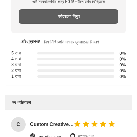
এই সরবরাহকারীর জন্য 50 টি পর্যালোচনার ভিত্তিতে
পর্যালোচনা লিখুন
রেটিং স্ন্যাপশট
নিম্নলিখিতগুলি সমস্ত মূল্যায়নের বিতরণ
5 তারা
0%
4 তারা
0%
3 তারা
0%
2 তারা
0%
1 তারা
0%
সব পর্যালোচনা
C
Custom Creative Goodie Christmas Kraft Paper Gift Bag with Your Own Logo for Xmas Decorative Party
trustpilot.com
সহায়ক (44)