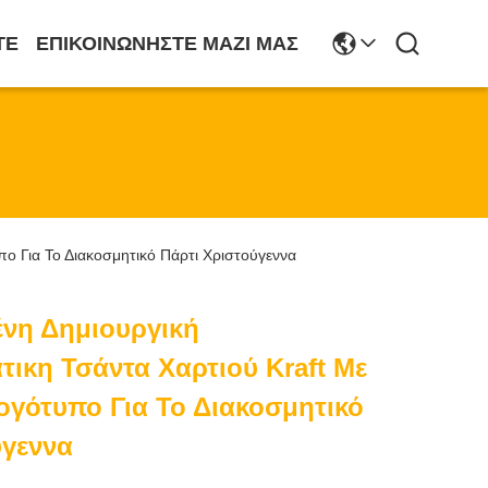
ΤΕ
ΕΠΙΚΟΙΝΩΝΉΣΤΕ ΜΑΖΊ ΜΑΣ
πο Για Το Διακοσμητικό Πάρτι Χριστούγεννα
νη Δημιουργική
τικη Τσάντα Χαρτιού Kraft Με
ογότυπο Για Το Διακοσμητικό
ύγεννα