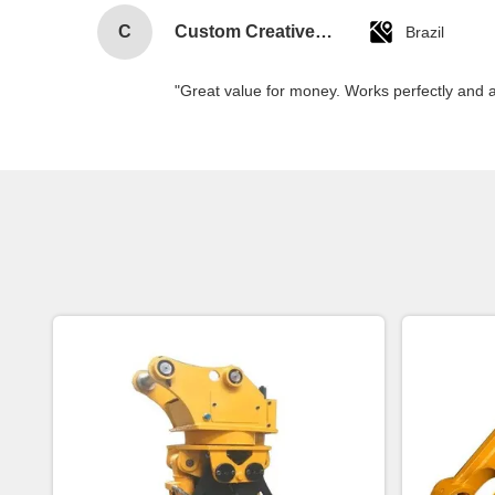
C
Custom Creative Goodie Christmas Kraft Paper Gift Bag with Your Own Logo for Xmas Decorative Party
Brazil
"Great value for money. Works perfectly and arr