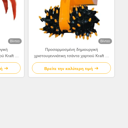
Βίντεο
Βίντεο
γική
Προσαρμοσμένη δημιουργική
ού Kraft με
χριστουγεννιάτικη τσάντα χαρτιού Kraft με
ιακοσμητικό
το δικό σου λογότυπο για το διακοσμητικό
πάρτι Χριστούγεννα
μή
Βρείτε την καλύτερη τιμή