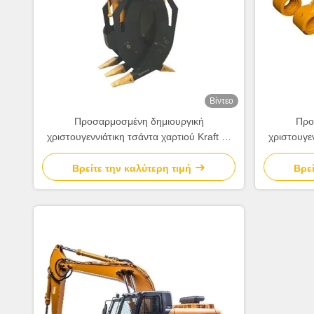
Βίντεο
Προσαρμοσμένη δημιουργική
Προ
χριστουγεννιάτικη τσάντα χαρτιού Kraft με
χριστουγεν
το δικό σου λογότυπο για το διακοσμητικό
το δικό σο
πάρτι Χριστούγεννα
Βρείτε την καλύτερη τιμή
Βρεί