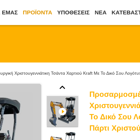
Ε ΕΜΆΣ
ΠΡΟΪΌΝΤΑ
ΥΠΟΘΈΣΕΙΣ
ΝΈΑ
ΚΑΤΕΒΆΣ
γική Χριστουγεννιάτικη Τσάντα Χαρτιού Kraft Με Το Δικό Σου Λογότυ
Προσαρμοσμέ
Χριστουγεννιά
Το Δικό Σου Λ
Πάρτι Χριστο