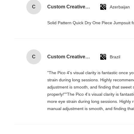
C
Custom Creative Goodie Christmas Kraft Paper Gift Bag with Your Own Logo for Xmas Decorative Party
Azerbaijan
Solid Pattern Quick Dry One Piece Jumpsui
C
Custom Creative Goodie Christmas Kraft Paper Gift Bag with Your Own Logo for Xmas Decorative Party
Brazil
"The Pico 4's visual clarity is fantastic once
strain during long sessions. Highly recommend t
adjustment is smooth, and finding that sweet 
properly!""The Pico 4's visual clarity is fanta
more eye strain during long sessions. Highly re
manual adjustment is smooth, and finding that