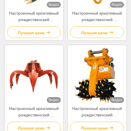
Видео
Видео
Настроенный креативный
Настроенный креативный
рождественский
рождественский
подарочный пакет из
подарочный пакет из
бумажной бумаги с вашим
бумажной бумаги с вашим
Лучшая цена
Лучшая цена
логотипом для
логотипом для
рождественской
рождественской
декоративной вечеринки
декоративной вечеринки
Видео
Видео
Настроенный креативный
Настроенный креативный
рождественский
рождественский
подарочный пакет из
подарочный пакет из
бумажной бумаги с вашим
бумажной бумаги с вашим
Лучшая цена
Лучшая цена