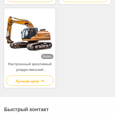
логотипом для
логотипом для
рождественской
рождественской
декоративной вечеринки
декоративной вечеринки
Видео
Настроенный креативный
рождественский
подарочный пакет из
бумажной бумаги с вашим
Лучшая цена
логотипом для
рождественской
декоративной вечеринки
Быстрый контакт