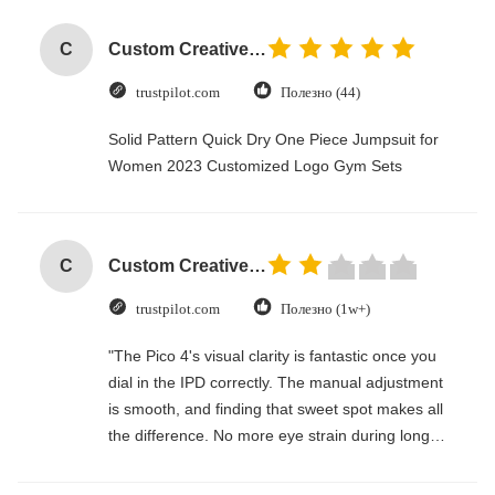
C
Custom Creative Goodie Christmas Kraft Paper Gift Bag with Your Own Logo for Xmas Decorative Party
trustpilot.com
Полезно (44)
Solid Pattern Quick Dry One Piece Jumpsuit for
Women 2023 Customized Logo Gym Sets
C
Custom Creative Goodie Christmas Kraft Paper Gift Bag with Your Own Logo for Xmas Decorative Party
trustpilot.com
Полезно (1w+)
"The Pico 4's visual clarity is fantastic once you
dial in the IPD correctly. The manual adjustment
is smooth, and finding that sweet spot makes all
the difference. No more eye strain during long
sessions. Highly recommend taking the time to
set it up properly!""The Pico 4's visual clarity is