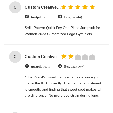
C
Custom Creative Goodie Christmas Kraft Paper Gift Bag with Your Own Logo for Xmas Decorative Party
trustpilot.com
Berguna (44)
Solid Pattern Quick Dry One Piece Jumpsuit for
Women 2023 Customized Logo Gym Sets
C
Custom Creative Goodie Christmas Kraft Paper Gift Bag with Your Own Logo for Xmas Decorative Party
trustpilot.com
Berguna (1w+)
"The Pico 4's visual clarity is fantastic once you
dial in the IPD correctly. The manual adjustment
is smooth, and finding that sweet spot makes all
the difference. No more eye strain during long
sessions. Highly recommend taking the time to
set it up properly!""The Pico 4's visual clarity is