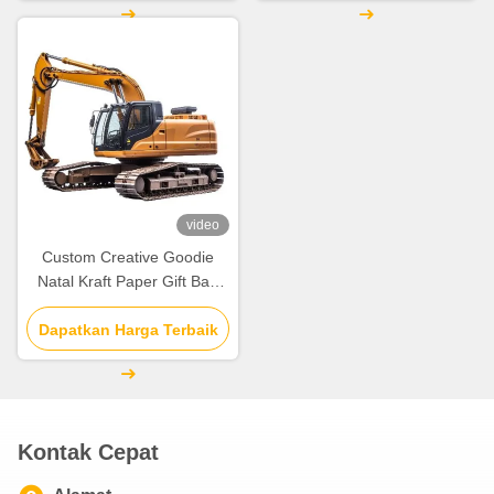
video
Custom Creative Goodie
Natal Kraft Paper Gift Bag
dengan Logo Anda sendiri
untuk pesta dekoratif Natal
Dapatkan Harga Terbaik
Kontak Cepat