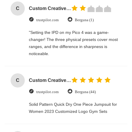
C
Custom Creative Goodie Christmas Kraft Paper Gift Bag with Your Own Logo for Xmas Decorative Party
trustpilot.com
Berguna (1)
"Setting the IPD on my Pico 4 was a game-
changer! The three physical presets cover most
ranges, and the difference in sharpness is
noticeable.
C
Custom Creative Goodie Christmas Kraft Paper Gift Bag with Your Own Logo for Xmas Decorative Party
trustpilot.com
Berguna (44)
Solid Pattern Quick Dry One Piece Jumpsuit for
Women 2023 Customized Logo Gym Sets