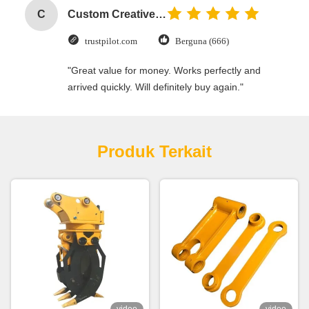
C
Custom Creative Goodie Christmas Kraft Paper Gift Bag with Your Own Logo for Xmas Decorative Party
trustpilot.com
Berguna (666)
"Great value for money. Works perfectly and
arrived quickly. Will definitely buy again."
Produk Terkait