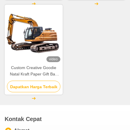
video
Custom Creative Goodie
Natal Kraft Paper Gift Bag
dengan Logo Anda sendiri
untuk pesta dekoratif Natal
Dapatkan Harga Terbaik
Kontak Cepat