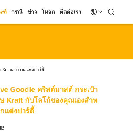
ณฑ์
กรณี
ข่าว
โหลด
ติดต่อเรา
 Xmas การตกแต่งปาร์ตี้
ve Goodie คริสต์มาสต์ กระเป๋า
 Kraft กับโลโก้ของคุณเองสําห
แต่งปาร์ตี้
HB