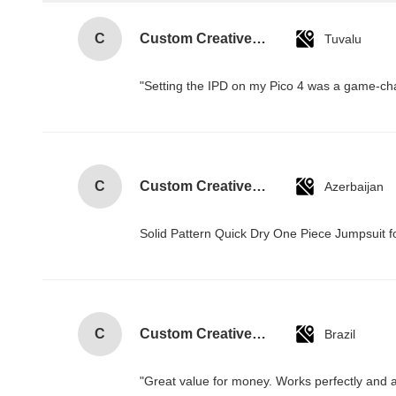
C
Custom Creative Goodie Christmas Kraft Paper Gift Bag with Your Own Logo for Xmas Decorative Party
Tuvalu
"Setting the IPD on my Pico 4 was a game-cha
C
Custom Creative Goodie Christmas Kraft Paper Gift Bag with Your Own Logo for Xmas Decorative Party
Azerbaijan
Solid Pattern Quick Dry One Piece Jumpsui
C
Custom Creative Goodie Christmas Kraft Paper Gift Bag with Your Own Logo for Xmas Decorative Party
Brazil
"Great value for money. Works perfectly and arr