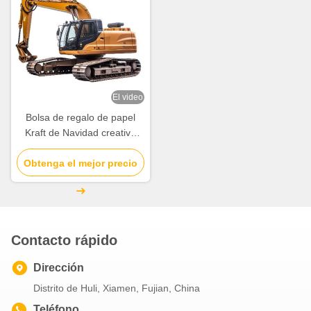
El video
Bolsa de regalo de papel
Kraft de Navidad creativa
personalizada con su propio
Obtenga el mejor precio
logotipo para la fiesta
decorativa de Navidad
Contacto rápido
Dirección
Distrito de Huli, Xiamen, Fujian, China
Teléfono