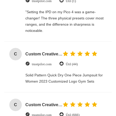
trustpilot.com
Útil (1)
"Setting the IPD on my Pico 4 was a game-
changer! The three physical presets cover most
ranges, and the difference in sharpness is
noticeable.
C
Custom Creative Goodie Christmas Kraft Paper Gift Bag with Your Own Logo for Xmas Decorative Party
trustpilot.com
Útil (44)
Solid Pattern Quick Dry One Piece Jumpsuit for
Women 2023 Customized Logo Gym Sets
C
Custom Creative Goodie Christmas Kraft Paper Gift Bag with Your Own Logo for Xmas Decorative Party
trustpilot.com
Útil (666)