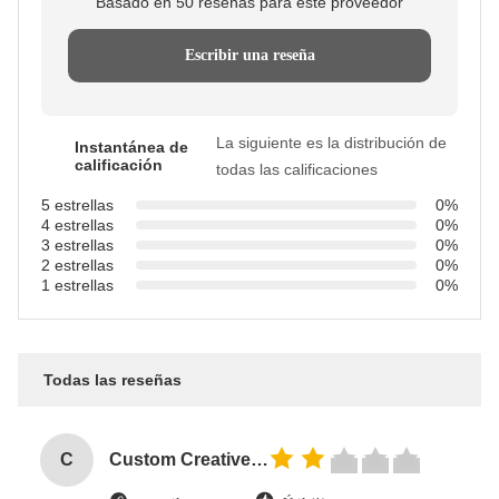
Basado en 50 reseñas para este proveedor
Escribir una reseña
La siguiente es la distribución de
Instantánea de
calificación
todas las calificaciones
5 estrellas
0%
4 estrellas
0%
3 estrellas
0%
2 estrellas
0%
1 estrellas
0%
Todas las reseñas
C
Custom Creative Goodie Christmas Kraft Paper Gift Bag with Your Own Logo for Xmas Decorative Party