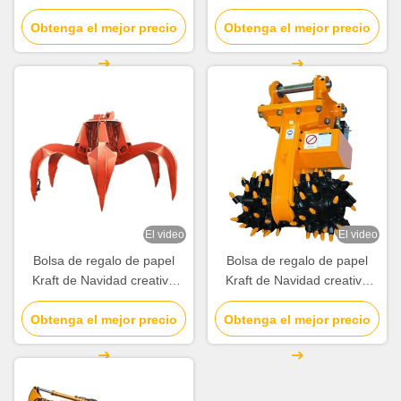
personalizada con su propio
personalizada con su propio
Obtenga el mejor precio
logotipo para la fiesta
Obtenga el mejor precio
logotipo para la fiesta
decorativa de Navidad
decorativa de Navidad
El video
El video
Bolsa de regalo de papel
Bolsa de regalo de papel
Kraft de Navidad creativa
Kraft de Navidad creativa
personalizada con su propio
personalizada con su propio
Obtenga el mejor precio
logotipo para la fiesta
Obtenga el mejor precio
logotipo para la fiesta
decorativa de Navidad
decorativa de Navidad