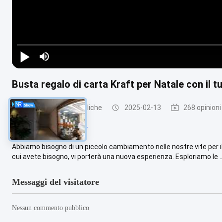
Busta regalo di carta Kraft per Natale con il t
Parti di cornici metalliche
2025-02-13
268 opinioni
#
Xmas Decorative Party
Abbiamo bisogno di un piccolo cambiamento nelle nostre vite per i
cui avete bisogno, vi porterà una nuova esperienza. Esploriamo le ..
Messaggi del visitatore
Nessun commento pubblico