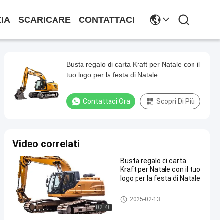
ZIA
SCARICARE
CONTATTACI
Busta regalo di carta Kraft per Natale con il
tuo logo per la festa di Natale
Contattaci Ora
Scopri Di Più
Video correlati
Busta regalo di carta
Kraft per Natale con il tuo
logo per la festa di Natale
Parti di cornici metalliche
2025-02-13
02:40