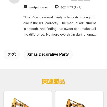
trustpilot.com
役に立つ (1w+)
"The Pico 4's visual clarity is fantastic once you
dial in the IPD correctly. The manual adjustment
is smooth, and finding that sweet spot makes all
the difference. No more eye strain during long
sessions. Highly recommend taking the time to
set it up properly!""The Pico 4's visual clarity is
fantastic once you dial in the IPD correctly. The
タグ:
Xmas Decorative Party
manual adjustment is smooth, and finding that
sweet spot makes all the difference. No more eye
strain during long sessions. Highly recommend
taking the time to set it up properly!""The Pico 4's
visual clarity is fantastic once you dial in the IPD
関連製品
correctly. The manual adjustment is smooth, and
finding that sweet spot makes all the difference.
No more eye strain during long sessions. Highly
recommend taking the time to set it up