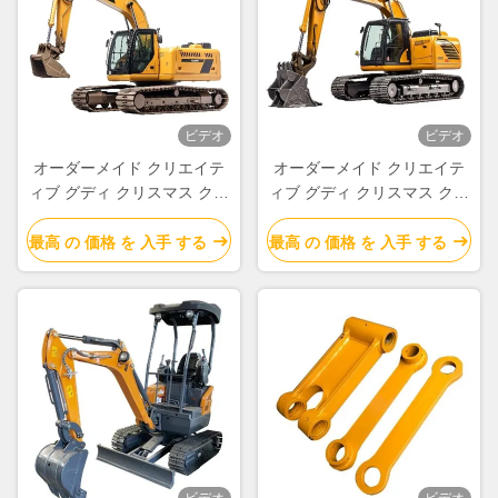
properly!""The Pico 4's visual clarity is fantastic
once you dial in the IPD correctly. The manual
adjustment is smooth, and finding that sweet spot
makes all the difference. No more eye strain
during long sessions. Highly r
ビデオ
ビデオ
オーダーメイド クリエイテ
オーダーメイド クリエイテ
ィブ グディ クリスマス クラ
ィブ グディ クリスマス クラ
フト紙 ギフト バッグ Xmas
フト紙 ギフト バッグ Xmas
デコレーションパーティのた
デコレーションパーティのた
最高 の 価格 を 入手 する
最高 の 価格 を 入手 する
めの自分のロゴ
めの自分のロゴ