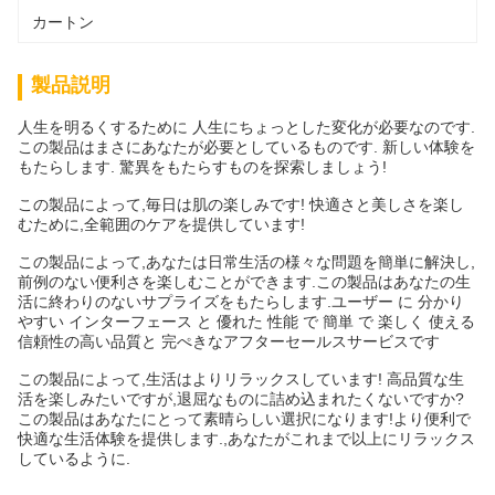
カートン
製品説明
人生を明るくするために 人生にちょっとした変化が必要なのです.
この製品はまさにあなたが必要としているものです. 新しい体験を
もたらします. 驚異をもたらすものを探索しましょう!
この製品によって,毎日は肌の楽しみです! 快適さと美しさを楽し
むために,全範囲のケアを提供しています!
この製品によって,あなたは日常生活の様々な問題を簡単に解決し,
前例のない便利さを楽しむことができます.この製品はあなたの生
活に終わりのないサプライズをもたらします.ユーザー に 分かり
やすい インターフェース と 優れた 性能 で 簡単 で 楽しく 使える
信頼性の高い品質と 完ぺきなアフターセールスサービスです
この製品によって,生活はよりリラックスしています! 高品質な生
活を楽しみたいですが,退屈なものに詰め込まれたくないですか?
この製品はあなたにとって素晴らしい選択になります!より便利で
快適な生活体験を提供します.,あなたがこれまで以上にリラックス
しているように.