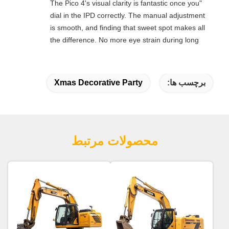
"The Pico 4's visual clarity is fantastic once you
dial in the IPD correctly. The manual adjustment
is smooth, and finding that sweet spot makes all
the difference. No more eye strain during long
sessions. Highly recommend taking the time to
set it up properly!""The Pico 4's visual clarity is
fantastic once you dial in the IPD correctly. The
برچسب ها:
Xmas Decorative Party
manual adjustment is smooth, and finding that
sweet spot makes all the difference. No more eye
strain during long sessions. Highly recommend
taking the time to set it up properly!""The Pico 4's
محصولات مرتبط
visual clarity is fantastic once you dial in the IPD
correctly. The manual adjustment is smooth, and
finding that sweet spot makes all the difference.
No more eye strain during long sessions. Highly
recommend taking the time to set it up
properly!""The Pico 4's visual clarity is fantastic
once you dial in the IPD correctly. The manual
adjustment is smooth, and finding that sweet spot