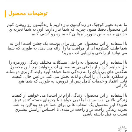
توضیحات محصول
ما به يه تغيير کوچيک در زندگيمون نياز داريم تا زندگيمون رو روشن کنيم
اين محصول دقیقا همون چيزيه که شما نياز داريد، اون به شما تجربه ي
جديدي ميده. بياين سورپرايزهايي که مياره رو کشف کنيم!
با استفاده از این محصول، هر روز برای پوست یک جشن است! این به
شما طیف گسترده ای از مراقبت ها را ارائه می دهد، به طوری که شما
می توانید از راحتی و زیبایی لذت ببرید!
با استفاده از این محصول به راحتی مشکلات مختلف زندگی روزمره را
حل خواهید کرد و از راحتی بی سابقه ای لذت خواهید برد. این محصول
شگفتی های بی پایان را به زندگی شما خواهد آورد.رابط کاربری دوستانه
و عملکرد عالی آن را آسان و لذت بخش می کند. در عین حال، کیفیت
قابل اعتماد و خدمات کامل پس از فروش، به طوری که شما هیچ
نگرانی.
با استفاده از این محصول، زندگی آرام تر است! می خواهید از کیفیت
زندگی بالایی لذت ببرید، اما نمی خواهید با چیزهای خسته کننده غرق
شوید؟ این محصول یک انتخاب عالی برای شما خواهد بود!اين به شما
تجربه زندگي راحت تر و راحت تر ميده، تا احساس آرامش بيشتري
نسبت به قبل داشته باشي