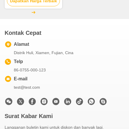
untuk pesta dekoratif Natal
Dapatkan Harga Terbaik
Kontak Cepat
Alamat
Distrik Huli, Xiamen, Fujian, Cina
Telp
86-0755-000-123
E-mail
test@test.com
Surat Kabar Kami
Langganan buletin kami untuk diskon dan banyak lagi.