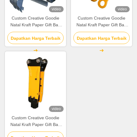
video
video
Custom Creative Goodie
Custom Creative Goodie
Natal Kraft Paper Gift Bag
Natal Kraft Paper Gift Bag
dengan Logo Anda sendiri
dengan Logo Anda sendiri
untuk pesta dekoratif Natal
Dapatkan Harga Terbaik
untuk pesta dekoratif Natal
Dapatkan Harga Terbaik
video
Custom Creative Goodie
Natal Kraft Paper Gift Bag
dengan Logo Anda sendiri