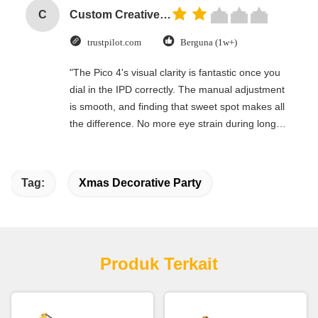
C
Custom Creative Goodie Christmas Kraft Paper Gift Bag with Your Own Logo for Xmas Decorative Party
trustpilot.com
Berguna (1w+)
"The Pico 4's visual clarity is fantastic once you
dial in the IPD correctly. The manual adjustment
is smooth, and finding that sweet spot makes all
the difference. No more eye strain during long
sessions. Highly recommend taking the time to
set it up properly!""The Pico 4's visual clarity is
fantastic once you dial in the IPD correctly. The
Tag:
Xmas Decorative Party
manual adjustment is smooth, and finding that
sweet spot makes all the difference. No more eye
strain during long sessions. Highly recommend
taking the time to set it up properly!""The Pico 4's
visual clarity is fantastic once you dial in the IPD
Produk Terkait
correctly. The manual adjustment is smooth, and
finding that sweet spot makes all the difference.
No more eye strain during long sessions. Highly