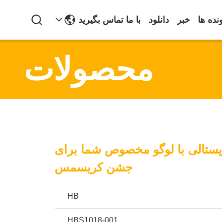
نده ها
خبر
دانلود
با ما تماس بگیرید
محصولات
یستالی با لوگو مخصوص شما برای
جشن کریسمس
HB
HBS1018-001