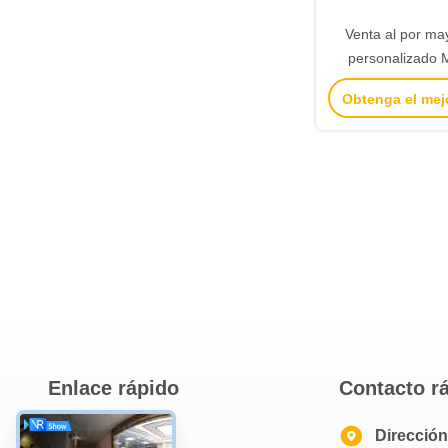
Venta al por ma
personalizado M
Impresión 
Obtenga el mej
personalizada Bol
cartón negro
Enlace rápido
Contacto r
En Casa
Dirección