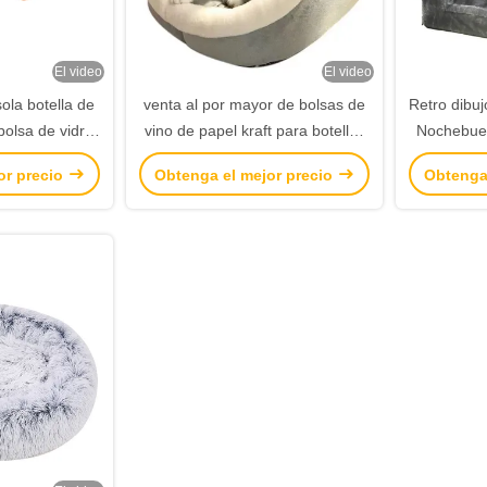
El video
El video
ola botella de
venta al por mayor de bolsas de
Retro dibu
bolsa de vidrio
vino de papel kraft para botellas
Nochebuen
o negro bolsas
de vino
manzana
or precio
Obtenga el mejor precio
Obtenga
no
Pequeño
Bol