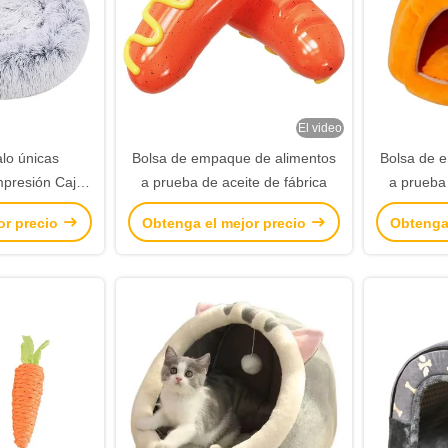
El video
lo únicas
Bolsa de empaque de alimentos
Bolsa de 
mpresión Caja
a prueba de aceite de fábrica
a prueba 
rtón de lujo
or precio
Obtenga el mejor precio
Obtenga
Caja de regalo
tín Rosa