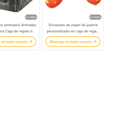
El video
El video
jos animados Animales
Envasado de papel de joyería
a Caja de regalo de
personalizado en caja de regalo
 Regalo de Navidad
para niñas caja de embalaje
 el mejor precio
Obtenga el mejor precio
 regalo Ornamento
barata
sa de embalaje