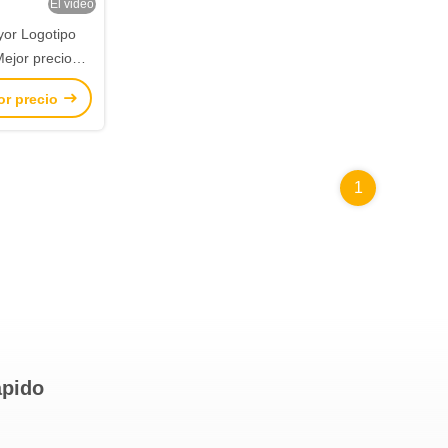
El video
yor Logotipo
ejor precio
de marca
or precio
sa de papel de
 de vino
1
ápido