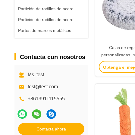
Partición de rodillos de acero
Partición de rodillos de acero
Partes de marcos metálicos
Cajas de rega
personalizadas I
Contacta con nosotros
de regalo de ca
Obtenga el mej
Embalaje Joyería 
Ms. test
de San Valen
test@test.com
+8613911115555
Contacta ahora