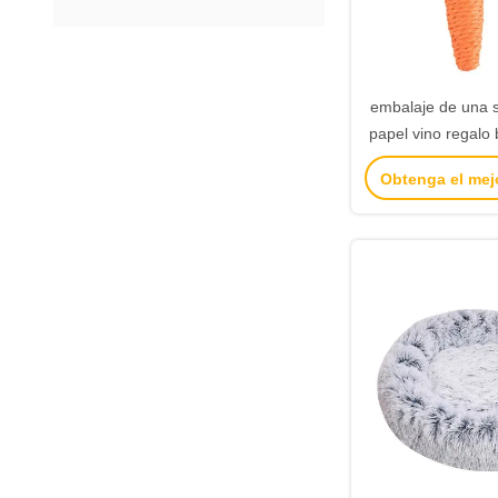
embalaje de una s
papel vino regalo 
2 botellas de vin
Obtenga el mej
de ma