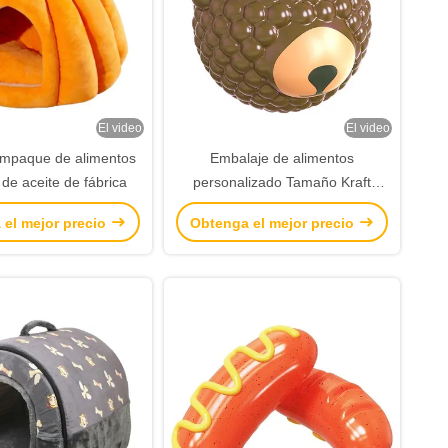
El video
El video
empaque de alimentos
Embalaje de alimentos
de aceite de fábrica
personalizado Tamaño Kraft
comida para llevar Bolsa de
 el mejor precio
Obtenga el mejor precio
papel de pan para restaurante