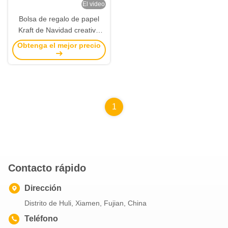
El video
Bolsa de regalo de papel
Kraft de Navidad creativa
personalizada con su propio
Obtenga el mejor precio
logotipo para la fiesta
decorativa de Navidad
1
Contacto rápido
Dirección
Distrito de Huli, Xiamen, Fujian, China
Teléfono