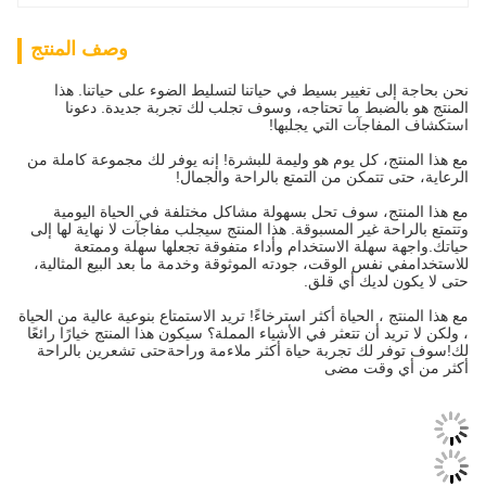
وصف المنتج
نحن بحاجة إلى تغيير بسيط في حياتنا لتسليط الضوء على حياتنا. هذا
المنتج هو بالضبط ما تحتاجه، وسوف تجلب لك تجربة جديدة. دعونا
استكشاف المفاجآت التي يجلبها!
مع هذا المنتج، كل يوم هو وليمة للبشرة! إنه يوفر لك مجموعة كاملة من
الرعاية، حتى تتمكن من التمتع بالراحة والجمال!
مع هذا المنتج، سوف تحل بسهولة مشاكل مختلفة في الحياة اليومية
وتتمتع بالراحة غير المسبوقة. هذا المنتج سيجلب مفاجآت لا نهاية لها إلى
حياتك.واجهة سهلة الاستخدام وأداء متفوقة تجعلها سهلة وممتعة
للاستخدامفي نفس الوقت، جودته الموثوقة وخدمة ما بعد البيع المثالية،
حتى لا يكون لديك أي قلق.
مع هذا المنتج ، الحياة أكثر استرخاءً! تريد الاستمتاع بنوعية عالية من الحياة
، ولكن لا تريد أن تتعثر في الأشياء المملة؟ سيكون هذا المنتج خيارًا رائعًا
لك!سوف توفر لك تجربة حياة أكثر ملاءمة وراحةحتى تشعرين بالراحة
أكثر من أي وقت مضى