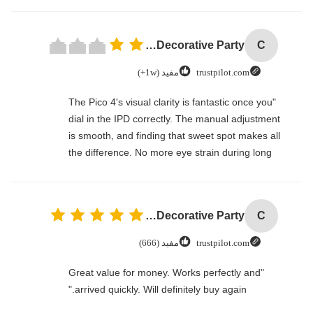
Custom Creative Goodie Christmas Kraft Paper Gift Bag with Your Own Logo for Xmas Decorative Party
C
trustpilot.com
مفيد (1w+)
"The Pico 4's visual clarity is fantastic once you
dial in the IPD correctly. The manual adjustment
is smooth, and finding that sweet spot makes all
the difference. No more eye strain during long
sessions. Highly recommend taking the time to
set it up properly!""The Pico 4's visual clarity is
fantastic once you dial in the IPD correctly. The
Custom Creative Goodie Christmas Kraft Paper Gift Bag with Your Own Logo for Xmas Decorative Party
C
manual adjustment is smooth, and finding that
sweet spot makes all the difference. No more eye
trustpilot.com
مفيد (666)
strain during long sessions. Highly recommend
taking the time to set it up properly!""The Pico 4's
"Great value for money. Works perfectly and
visual clarity is fantastic once you dial in the IPD
arrived quickly. Will definitely buy again."
correctly. The manual adjustment is smooth, and