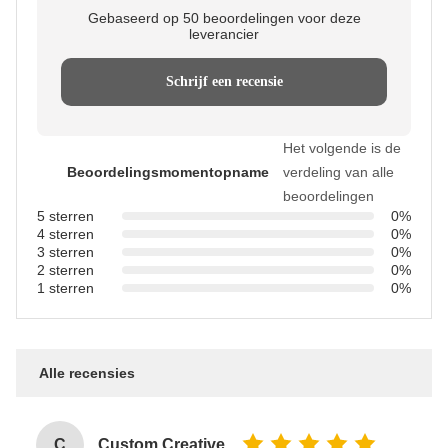
Gebaseerd op 50 beoordelingen voor deze
leverancier
Schrijf een recensie
Het volgende is de
Beoordelingsmomentopname
verdeling van alle
beoordelingen
5 sterren
0%
4 sterren
0%
3 sterren
0%
2 sterren
0%
1 sterren
0%
Alle recensies
C
Custom Creative Goodie Christmas Kraft Paper Gift Bag with Your Own Logo for Xmas Decorative Party