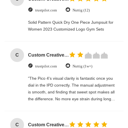
trustpilot.com
Nuttig (12)
Solid Pattern Quick Dry One Piece Jumpsuit for
Women 2023 Customized Logo Gym Sets
C
Custom Creative Goodie Christmas Kraft Paper Gift Bag with Your Own Logo for Xmas Decorative Party
trustpilot.com
Nuttig (1w+)
"The Pico 4's visual clarity is fantastic once you
dial in the IPD correctly. The manual adjustment
is smooth, and finding that sweet spot makes all
the difference. No more eye strain during long
sessions. Highly recommend taking the time to
set it up properly!""The Pico 4's visual clarity is
fantastic once you dial in the IPD correctly. The
C
Custom Creative Goodie Christmas Kraft Paper Gift Bag with Your Own Logo for Xmas Decorative Party
manual adjustment is smooth, and finding that