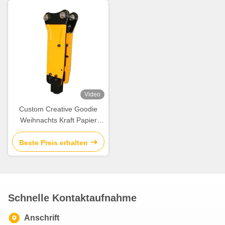
Video
Custom Creative Goodie
Weihnachts Kraft Papier
Geschenk Tasche mit Ihrem
eigenen Logo für Xmas
Beste Preis erhalten
Dekorationsparty
Schnelle Kontaktaufnahme
Anschrift