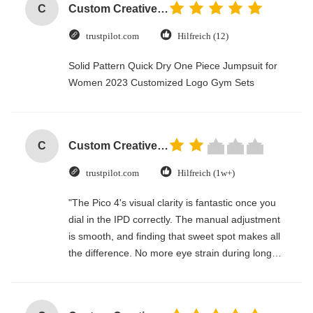
C
Custom Creative Goodie Christmas Kraft Paper Gift Bag with Your Own Logo for Xmas Decorative Party
trustpilot.com
Hilfreich (12)
Solid Pattern Quick Dry One Piece Jumpsuit for
Women 2023 Customized Logo Gym Sets
C
Custom Creative Goodie Christmas Kraft Paper Gift Bag with Your Own Logo for Xmas Decorative Party
trustpilot.com
Hilfreich (1w+)
"The Pico 4's visual clarity is fantastic once you
dial in the IPD correctly. The manual adjustment
is smooth, and finding that sweet spot makes all
the difference. No more eye strain during long
sessions. Highly recommend taking the time to
set it up properly!""The Pico 4's visual clarity is
fantastic once you dial in the IPD correctly. The