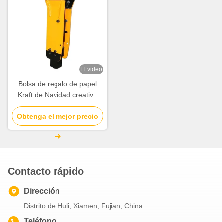
El video
Bolsa de regalo de papel
Kraft de Navidad creativa
personalizada con su propio
Obtenga el mejor precio
logotipo para la fiesta
decorativa de Navidad
Contacto rápido
Dirección
Distrito de Huli, Xiamen, Fujian, China
Teléfono