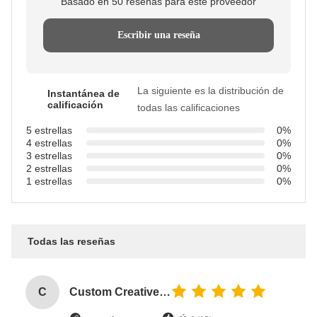
Basado en 50 reseñas para este proveedor
Escribir una reseña
La siguiente es la distribución de
Instantánea de
calificación
todas las calificaciones
5 estrellas
0%
4 estrellas
0%
3 estrellas
0%
2 estrellas
0%
1 estrellas
0%
Todas las reseñas
C
Custom Creative Goodie Christmas Kraft Paper Gift Bag with Your Own Logo for Xmas Decorative Party