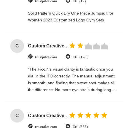
trustpilot.com
Útil (12)
Solid Pattern Quick Dry One Piece Jumpsuit for
Women 2023 Customized Logo Gym Sets
C
Custom Creative Goodie Christmas Kraft Paper Gift Bag with Your Own Logo for Xmas Decorative Party
trustpilot.com
Útil (1w+)
"The Pico 4's visual clarity is fantastic once you
dial in the IPD correctly. The manual adjustment
is smooth, and finding that sweet spot makes all
the difference. No more eye strain during long
sessions. Highly recommend taking the time to
set it up properly!""The Pico 4's visual clarity is
fantastic once you dial in the IPD correctly. The
C
Custom Creative Goodie Christmas Kraft Paper Gift Bag with Your Own Logo for Xmas Decorative Party
manual adjustment is smooth, and finding that
sweet spot makes all the difference. No more eye
trustpilot.com
Útil (666)