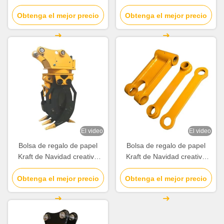
personalizada con su propio
personalizada con su propio
Obtenga el mejor precio
logotipo para la fiesta
Obtenga el mejor precio
logotipo para la fiesta
decorativa de Navidad
decorativa de Navidad
El video
El video
Bolsa de regalo de papel
Bolsa de regalo de papel
Kraft de Navidad creativa
Kraft de Navidad creativa
personalizada con su propio
personalizada con su propio
Obtenga el mejor precio
logotipo para la fiesta
Obtenga el mejor precio
logotipo para la fiesta
decorativa de Navidad
decorativa de Navidad