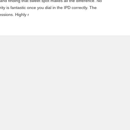
, and finding that sweet spot makes all the difference. No
ty is fantastic once you dial in the IPD correctly. The
ssions. Highly r