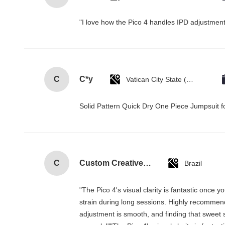
"I love how the Pico 4 handles IPD adjustment.
C
C*y
Vatican City State (Holy See)
Solid Pattern Quick Dry One Piece Jumpsui
C
Custom Creative Goodie Christmas Kraft Paper Gift Bag with Your Own Logo for Xmas Decorative Party
Brazil
"The Pico 4's visual clarity is fantastic once
strain during long sessions. Highly recommend t
adjustment is smooth, and finding that sweet 