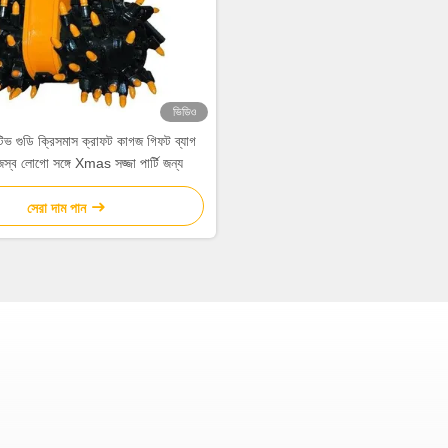
ভিডিও
েটিভ গুডি ক্রিসমাস ক্রাফট কাগজ গিফট ব্যাগ
্ব লোগো সঙ্গে Xmas সজ্জা পার্টি জন্য
সেরা দাম পান