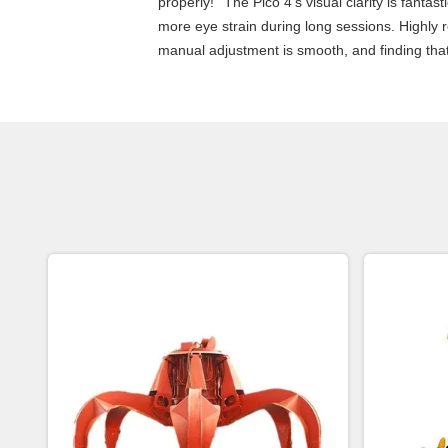
properly!""The Pico 4's visual clarity is fanta
more eye strain during long sessions. Highly re
manual adjustment is smooth, and finding that