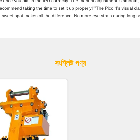
stic once you dial in the IPD correctly. The manual adjustment is smooth
commend taking the time to set it up properly!""The Pico 4's visual clari
 sweet spot makes all the difference. No more eye strain during long se
সংশ্লিষ্ট পণ্য