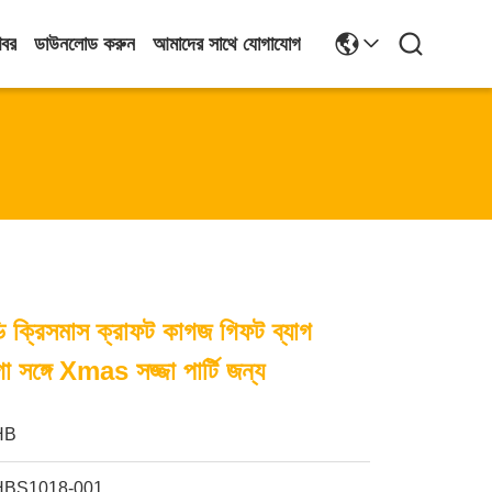
খবর
ডাউনলোড করুন
আমাদের সাথে যোগাযোগ
ুডি ক্রিসমাস ক্রাফট কাগজ গিফট ব্যাগ
সঙ্গে Xmas সজ্জা পার্টি জন্য
HB
HBS1018-001