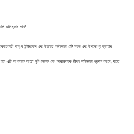
ুলি আবিষ্কার করি!
হারকারী-বান্ধব ইন্টারফেস এবং উচ্চতর কর্মক্ষমতা এটি সহজ এবং উপভোগ্য ব্যবহার
পছন্দ হবে!এটি আপনাকে আরো সুবিধাজনক এবং আরামদায়ক জীবন অভিজ্ঞতা প্রদান করবে, যাতে