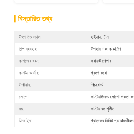
বিস্তারিত তথ্য
উৎপত্তি স্থল:
হাইনান, চীন
শিল্প ব্যবহার:
উপহার এবং কারুশিল্প
কাগজের ধরন:
ক্রাফট পেপার
কাস্টম অর্ডার:
গ্রহণ করো
উপাদান:
পিচবোর্ড
লোগো:
কাস্টমাইজড লোগো গ্রহণ ক
রঙ:
কাস্টম রঙ গৃহীত
ডিজাইন:
গ্রাহকের নির্দিষ্ট প্রয়োজনীয়ত